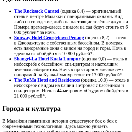
The Rucksack Caratel
(оценка 8,4) — оригинальный
отель в центре Малакки с панорамными окнами. Вид —
либо на городские, либо на настоящие зелёные джунгли.
Номера премьер-класса с видом на сад будут стоить от 6
000 рублей* за ночь.
Sunway Hotel Georgetown Penang
(оценка 8,2) — отель
в Джорджтауне с собственным бассейном. В номерах
есть панорамные окна с видом на город и горы. Ночь в
«делюксе» обойдётся в 10 800 рублей*.
Shangri-La Hotel Kuala Lumpur
(оценка 9,0) — отель в
небоскрёбе с бассейном, спа-центром и настоящим
зелёным лабиринтом. Ночь в просторном «делюксе» с
панорамой на Куала-Лумпур стоит от 13 000 рублей*.
The RuMa Hotel and Residences
(оценка 10,0) — отель в
небоскрёбе с видом на башни Петронас с бассейном и
спа-центром. Ночь в 44-метровом «Студио» обойдётся в
21 000 рублей*.
Города и культура
В Малайзии памятники истории существуют бок о бок с
современными технологиями. Здесь можно увидеть
ультрасовременные дизайнерские решения среди объектов