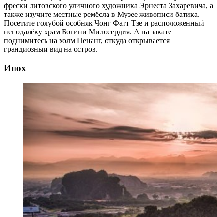
фрески литовского уличного художника Эрнеста Захаревича, а
также изучите местные ремёсла в Музее живописи батика.
Посетите голубой особняк Чонг Фатт Тзе и расположенный
неподалёку храм Богини Милосердия. А на закате
поднимитесь на холм Пенанг, откуда открывается
грандиозный вид на остров.
Ипох