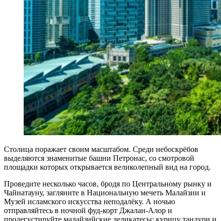
Столица поражает своим масштабом. Среди небоскрёбов
выделяются знаменитые башни Петронас, со смотровой
площадки которых открывается великолепный вид на город.
Проведите несколько часов, бродя по Центральному рынку и
Чайнатауну, загляните в Национальную мечеть Малайзии и
Музей исламского искусства неподалёку. А ночью
отправляйтесь в ночной фуд-корт Джалан-Алор и
продегустируйте малайзийские деликатесы: курицу тандури и