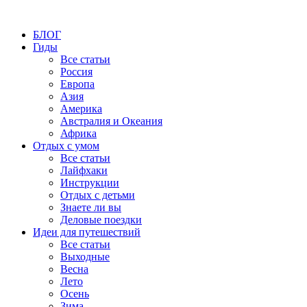
БЛОГ
Гиды
Все статьи
Россия
Европа
Азия
Америка
Австралия и Океания
Африка
Отдых с умом
Все статьи
Лайфхаки
Инструкции
Отдых с детьми
Знаете ли вы
Деловые поездки
Идеи для путешествий
Все статьи
Выходные
Весна
Лето
Осень
Зима