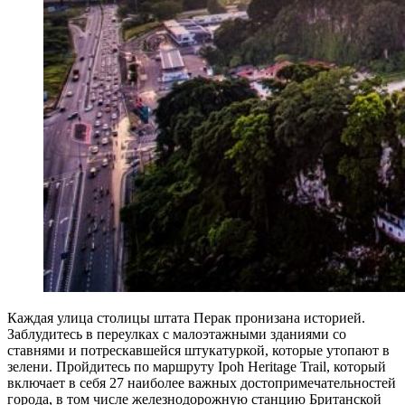
Каждая улица столицы штата Перак пронизана историей.
Заблудитесь в переулках с малоэтажными зданиями со
ставнями и потрескавшейся штукатуркой, которые утопают в
зелени. Пройдитесь по маршруту Ipoh Heritage Trail, который
включает в себя 27 наиболее важных достопримечательностей
города, в том числе железнодорожную станцию Британской