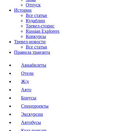
Отпуск
Истории
Все статьи
Кудаблин
Тревел-сторис
Russian Explorers
Конкурсы
Тревел-новости
Все статьи
Правила транзита
Авиабилеты
Отели
Ж/д
Авто
Бонусы
Спецпроекты
Экскурсии
Автобусы
Куда поехать