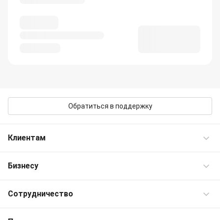
Обратиться в поддержку
Клиентам
Бизнесу
Частые вопросы
Контакты OneTwoTrip
Сотрудничество
Командировки
Персональные предложения