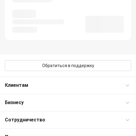
Обратиться в поддержку
Клиентам
Бизнесу
Частые вопросы
Контакты OneTwoTrip
Сотрудничество
Командировки
Персональные предложения