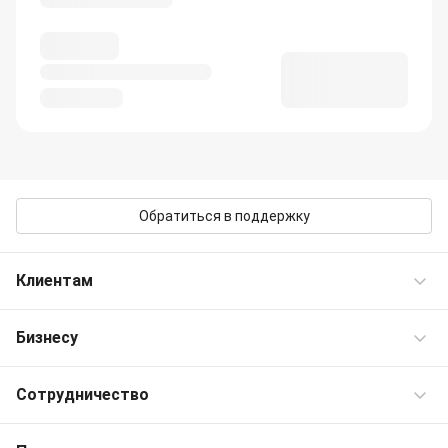
Обратиться в поддержку
Клиентам
Бизнесу
Частые вопросы
Контакты OneTwoTrip
Сотрудничество
Командировки
Персональные предложения