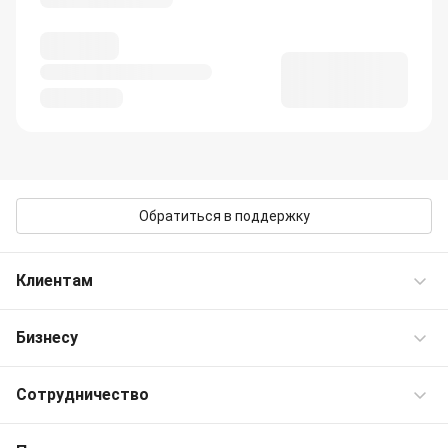
Обратиться в поддержку
Клиентам
Бизнесу
Частые вопросы
Контакты OneTwoTrip
Сотрудничество
Командировки
Персональные предложения