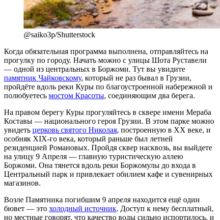
@saiko3p/Shutterstock
Когда обязательная программа выполнена, отправляйтесь на
прогулку по городу. Начать можно с улицы Шота Руставели
— одной из центральных в Боржоми. Тут вы увидите
памятник Чайковскому
, который не раз бывал в Грузии,
пройдёте вдоль реки Куры по благоустроенной набережной и
полюбуетесь
мостом Красоты
, соединяющим два берега.
На правом берегу Куры прогуляйтесь в сквере имени Мераба
Коставы — национального героя Грузии. В этом парке можно
увидеть
церковь святого Николая
, построенную в XX веке, и
особняк XIX-го века, который раньше был летней
резиденцией Романовых. Пройдя сквер насквозь, вы выйдете
на улицу 9 Апреля — главную туристическую аллею
Боржоми. Она тянется вдоль реки Боржомулы до входа в
Центральный парк и привлекает обилием кафе и сувенирных
магазинов.
Возле Памятника погибшим 9 апреля находится ещё один
бювет — это
холодный источник
. Доступ к нему бесплатный,
но местные говорят, что качество воды сильно испортилось, и