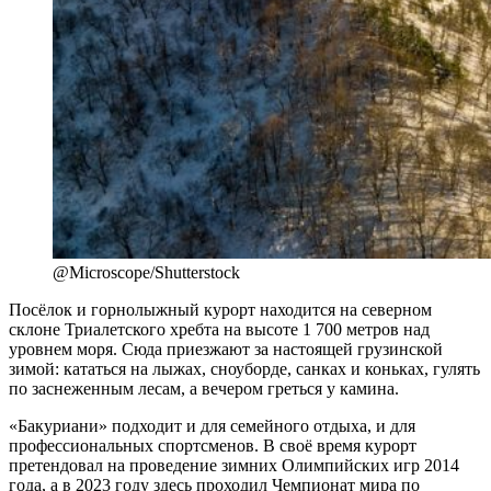
@Microscope/Shutterstock
Посёлок и горнолыжный курорт находится на северном
склоне Триалетского хребта на высоте 1 700 метров над
уровнем моря. Сюда приезжают за настоящей грузинской
зимой: кататься на лыжах, сноуборде, санках и коньках, гулять
по заснеженным лесам, а вечером греться у камина.
«Бакуриани» подходит и для семейного отдыха, и для
профессиональных спортсменов. В своё время курорт
претендовал на проведение зимних Олимпийских игр 2014
года, а в 2023 году здесь проходил Чемпионат мира по