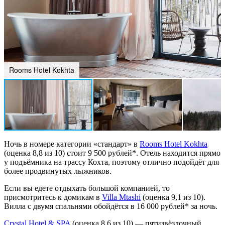
Rooms Hotel Kokhta
Ночь в номере категории «стандарт» в
Rooms Hotel Kokhta
(оценка 8,8 из 10) стоит 9 500 рублей*. Отель находится прямо
у подъёмника на трассу Кохта, поэтому отлично подойдёт для
более продвинутых лыжников.
Если вы едете отдыхать большой компанией, то
присмотритесь к домикам в
Villa Mtashi
(оценка 9,1 из 10).
Вилла с двумя спальнями обойдётся в 16 000 рублей* за ночь.
Crystal Hotel & SPA
(оценка 8,6 из 10) — пятизвёздочный