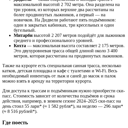
максимальной высотой 2 702 метра. Она разделена на
три уровня, из которых верхние два рассчитаны на
более продвинутых лыжников, а первый — на
новичков. На Дидвели работают пять подъёмников:
один в закрытых кабинках, три кресельных и один
бугельный.
Митарби
высотой 2 207 метров подойдёт для лыжников
среднего и профессионального уровней.
Кохта
— максимальная высота составляет 2 175 метров.
Это двухуровневая трасса общей длиной около 3 400
метров, которая рассчитана на продвинутых лыжников.
Также на курорте есть специальная санная трасса, несколько
катков, детская площадка и кафе с туалетами и Wi-Fi. Весь
необходимый инвентарь от лыж и саней до масок и палок
можно взять в аренду на территории курорта.
Для доступа к трассам и подъёмникам нужно приобрести ски-
пасс. Стоимость зависит от количества подъёмов и срока
действия, например, в зимнем сезоне 2024–2025 ски-пасс на
день стоил 55 лари* (≈ 1 582 рубля*), на неделю — 296 лари*
(≈ 8 516 рублей*).
Где поесть