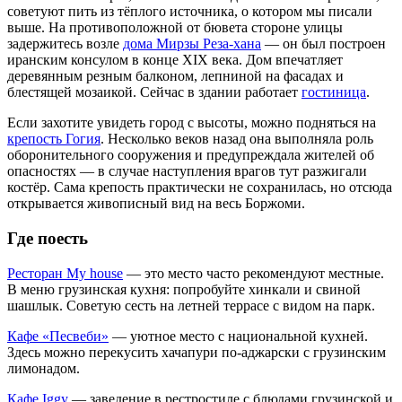
советуют пить из тёплого источника, о котором мы писали
выше. На противоположной от бювета стороне улицы
задержитесь возле
дома Мирзы Реза-хана
— он был построен
иранским консулом в конце XIX века. Дом впечатляет
деревянным резным балконом, лепниной на фасадах и
блестящей мозаикой. Сейчас в здании работает
гостиница
.
Если захотите увидеть город с высоты, можно подняться на
крепость Гогия
. Несколько веков назад она выполняла роль
оборонительного сооружения и предупреждала жителей об
опасностях — в случае наступления врагов тут разжигали
костёр. Сама крепость практически не сохранилась, но отсюда
открывается живописный вид на весь Боржоми.
Где поесть
Ресторан My house
— это место часто рекомендуют местные.
В меню грузинская кухня: попробуйте хинкали и свиной
шашлык. Советую сесть на летней террасе с видом на парк.
Кафе «Песвеби»
— уютное место с национальной кухней.
Здесь можно перекусить хачапури по-аджарски с грузинским
лимонадом.
Кафе Iggy
— заведение в рестростиле с блюдами грузинской и