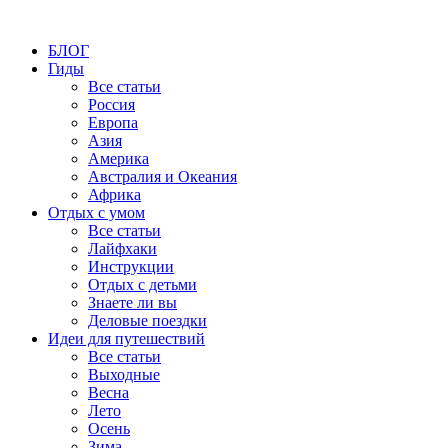
БЛОГ
Гиды
Все статьи
Россия
Европа
Азия
Америка
Австралия и Океания
Африка
Отдых с умом
Все статьи
Лайфхаки
Инструкции
Отдых с детьми
Знаете ли вы
Деловые поездки
Идеи для путешествий
Все статьи
Выходные
Весна
Лето
Осень
Зима