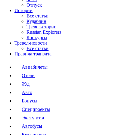
Отпуск
Истории
Все статьи
Кудаблин
Тревел-сторис
Russian Explorers
Конкурсы
Тревел-новости
Все статьи
Правила транзита
Авиабилеты
Отели
Ж/д
Авто
Бонусы
Спецпроекты
Экскурсии
Автобусы
Куда поехать