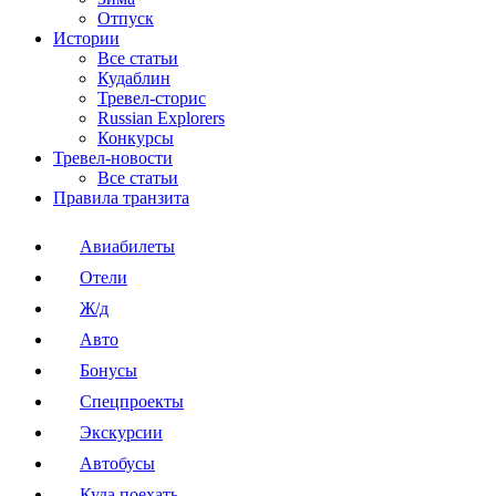
Отпуск
Истории
Все статьи
Кудаблин
Тревел-сторис
Russian Explorers
Конкурсы
Тревел-новости
Все статьи
Правила транзита
Авиабилеты
Отели
Ж/д
Авто
Бонусы
Спецпроекты
Экскурсии
Автобусы
Куда поехать