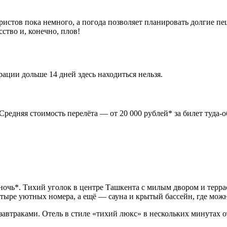
туристов пока немного, а погода позволяет планировать долгие 
ство и, конечно, плов!
рации дольше 14 дней здесь находиться нельзя.
редняя стоимость перелёта — от 20 000 рублей* за билет туда-о
а ночь*. Тихий уголок в центре Ташкента с милым двором и терра
четыре уютных номера, а ещё — сауна и крытый бассейн, где можн
с завтраками. Отель в стиле «тихий люкс» в нескольких минутах 