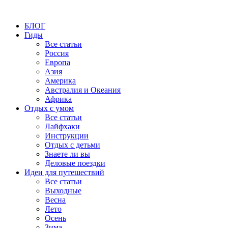
БЛОГ
Гиды
Все статьи
Россия
Европа
Азия
Америка
Австралия и Океания
Африка
Отдых с умом
Все статьи
Лайфхаки
Инструкции
Отдых с детьми
Знаете ли вы
Деловые поездки
Идеи для путешествий
Все статьи
Выходные
Весна
Лето
Осень
Зима