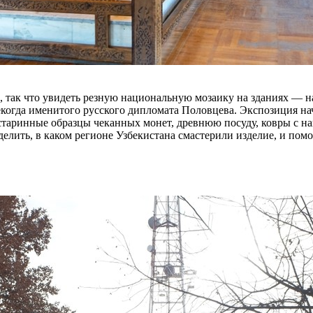
, так что увидеть резную национальную мозаику на зданиях — н
екогда именитого русского дипломата Половцева. Экспозиция на
старинные образцы чеканных монет, древнюю посуду, ковры с н
еделить, в каком регионе Узбекистана смастерили изделие, и по