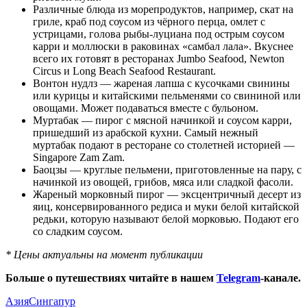
Различные блюда из морепродуктов, например, скат на
гриле, краб под соусом из чёрного перца, омлет с
устрицами, голова рыбы-луциана под острым соусом
карри и моллюски в раковинах «самбал лала». Вкуснее
всего их готовят в ресторанах Jumbo Seafood, Newton
Circus и Long Beach Seafood Restaurant.
Вонтон нудлз — жареная лапша с кусочками свинины
или курицы и китайскими пельменями со свининой или
овощами. Может подаваться вместе с бульоном.
Муртабак — пирог с мясной начинкой и соусом карри,
пришедший из арабской кухни. Самый нежный
муртабак подают в ресторане со столетней историей —
Singapore Zam Zam.
Баоцзы — круглые пельмени, приготовленные на пару, с
начинкой из овощей, грибов, мяса или сладкой фасоли.
Жареный морковный пирог — эксцентричный десерт из
яиц, консервированного редиса и муки белой китайской
редьки, которую называют белой морковью. Подают его
со сладким соусом.
* Цены актуальны на момент публикации
Больше о путешествиях читайте в нашем
Telegram
-канале.
Азия
Сингапур