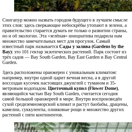
Сингапур можно назвать городом будущего в лучшем смысле
этих слов: здесь сверкающие небоскрёбы утопают в зелени, а
правительство старается думать не только о развитии страны,
но и об экологии. Эта «зелёная» инициатива подарила нам
множество замечательных мест для прогулок. Самый
известный парк называется
Сады у залива (Gardens by the
Bay)
: это 101 гектар экзотических растений. Парк состоит из
трёх садов — Bay South Garden, Bay East Garden и Bay Central
Garden.
Здесь расположены оранжереи с уникальным климатом:
например, внутри одной царит вечная весна, а в другой
воссоздан кусочек настоящих джунглей c туманом и 35-
метровым водопадом.
Цветочный купол (Flower Dome)
,
являющийся частью Bay South Garden, считается сегодня
самой большой оранжереей в мире. Внутри воспроизведён
сухой средиземноморский климат и растут баобабы, драцены,
камелии, суккуленты, оливковые рощи и множество других
растений с пяти континентов.