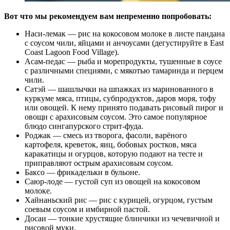
Вот что мы рекомендуем вам непременно попробовать:
Наси-лемак — рис на кокосовом молоке в листе пандана
с соусом чили, яйцами и анчоусами (дегустируйте в East
Coast Lagoon Food Village).
Асам-педас — рыба и морепродукты, тушенные в соусе
с различными специями, с мякотью тамаринда и перцем
чили.
Сатэй — шашлычки на шпажках из маринованного в
куркуме мяса, птицы, субпродуктов, даров моря, тофу
или овощей. К нему принято подавать рисовый пирог и
овощи с арахисовым соусом. Это самое популярное
блюдо сингапурского стрит-фуда.
Роджак — смесь из творога, фасоли, варёного
картофеля, креветок, яиц, бобовых ростков, мяса
каракатицы и огурцов, которую подают на тесте и
приправляют острым арахисовым соусом.
Баксо — фрикадельки в бульоне.
Саюр-лоде — густой суп из овощей на кокосовом
молоке.
Хайнаньский рис — рис с курицей, огурцом, густым
соевым соусом и имбирной пастой.
Досаи — тонкие хрустящие блинчики из чечевичной и
рисовой муки.