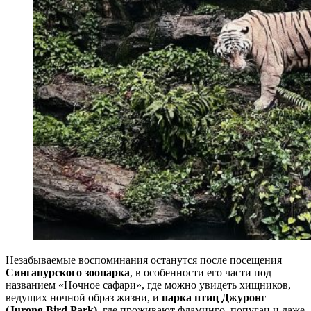
Незабываемые воспоминания останутся после посещения
Сингапурского зоопарка
, в особенности его части под
названием «Ночное сафари», где можно увидеть хищников,
ведущих ночной образ жизни, и
парка птиц Джуронг
(Jurong Bird Park)
, где проживают фламинго, попугаи и даже