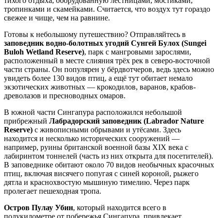
тихого отдыха, оборудованную лестницами, мостиками,
тропинками и скамейками. Считается, что воздух тут гораздо
свежее и чище, чем на равнине.
Готовы к небольшому путешествию? Отправляйтесь в
заповедник водно-болотных угодий Сунгей Булох (Sungei
Buloh Wetland Reserve)
, парк с мангровыми зарослями,
расположенный в месте слияния трёх рек в северо-восточной
части страны. Он популярен у бёрдвотчеров, ведь здесь можно
увидеть более 130 видов птиц, а ещё тут обитает немало
экзотических животных — крокодилов, варанов, крабов-
древолазов и пресноводных омаров.
В южной части Сингапура расположился небольшой
прибрежный
Лабрадорский заповедник (Labrador Nature
Reserve)
с живописными обрывами и утёсами. Здесь
находится и несколько исторических сооружений —
например, руины британской военной базы XIX века с
лабиринтом тоннелей (часть из них открыта для посетителей).
В заповеднике обитают около 70 видов необычных красочных
птиц, включая висячего попугая с синей короной, рыжего
дятла и краснохвостую мышиную тимелию. Через парк
пролегает пешеходная тропа.
Остров Пулау Убин
, который находится всего в
полукилометре от побережья Сингапура, привлекает