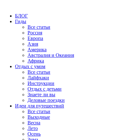
БЛОГ
Гиды
Все статьи
Россия
Европа
Азия
Америка
Австралия и Океания
Африка
Отдых с умом
Все статьи
Лайфхаки
Инструкции
Отдых с детьми
Знаете ли вы
Деловые поездки
Идеи для путешествий
Все статьи
Выходные
Весна
Лето
Осень
Зима