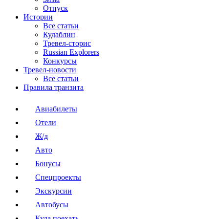
Отпуск
Истории
Все статьи
Кудаблин
Тревел-сторис
Russian Explorers
Конкурсы
Тревел-новости
Все статьи
Правила транзита
Авиабилеты
Отели
Ж/д
Авто
Бонусы
Спецпроекты
Экскурсии
Автобусы
Куда поехать