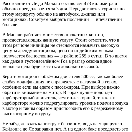
Расстояние от Ле до Манали составляет 473 километра и
обычно преодолевается за 3 дня. Передвигаются туристы по
этому маршруту обычно на автобусах, джипах или
мотоциклах. Советуем выбрать последний — впечатлений
больше.
В Манали работает множество прокатных контор,
проедоставляющих данную услугу. Стоит отметить, что в
этом регионе индийцы не стесняются назначать высокую
цену за аренду мотоцикла, цена по индийским меркам
получается баснословная — в районе 25$ в сутки. В то время
как даже в густонаселённом Гоа в разгар сезона вдвое
меньшая цена будет казаться довольно высокой.
Берите мотоцикл с объёмом двигателя 500 сс, так как более
слабая модификация не справляется с нагрузкой в горах,
особенно если вы едете с пассажиром. При выборе важно
обратить внимание на мотор. В горах лучше подойдёт
карбюраторный двигатель, чем инжекторный, так как в
карбюраторе можно подрегулировать уровень подачи воздуха
в мотор и таким образом приспособить его к разрежённому
высокогорному воздуху.
Не забудьте взять канистру с бензином, ведь на маршруте от
Кейлонга до Ле заправки нет. А на одном баке преодолеть это