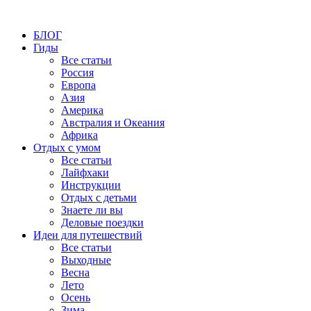
БЛОГ
Гиды
Все статьи
Россия
Европа
Азия
Америка
Австралия и Океания
Африка
Отдых с умом
Все статьи
Лайфхаки
Инструкции
Отдых с детьми
Знаете ли вы
Деловые поездки
Идеи для путешествий
Все статьи
Выходные
Весна
Лето
Осень
Зима