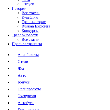
Отпуск
Истории
Все статьи
Кудаблин
Тревел-сторис
Russian Explorers
Конкурсы
Тревел-новости
Все статьи
Правила транзита
Авиабилеты
Отели
Ж/д
Авто
Бонусы
Спецпроекты
Экскурсии
Автобусы
Куда поехать