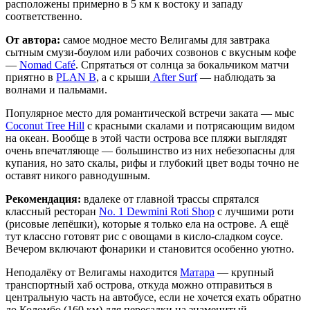
расположены примерно в 5 км к востоку и западу
соответственно.
От автора:
самое модное место Велигамы для завтрака
сытным смузи-боулом или рабочих созвонов с вкусным кофе
—
Nomad Café
. Спрятаться от солнца за бокальчиком матчи
приятно в
PLAN B
, а с крыши
After Surf
— наблюдать за
волнами и пальмами.
Популярное место для романтической встречи заката — мыс
Coconut Tree Hill
с красными скалами и потрясающим видом
на океан. Вообще в этой части острова все пляжи выглядят
очень впечатляюще — большинство из них небезопасны для
купания, но зато скалы, рифы и глубокий цвет воды точно не
оставят никого равнодушным.
Рекомендация:
вдалеке от главной трассы спрятался
классный ресторан
No. 1 Dewmini Roti Shop
с лучшими роти
(рисовые лепёшки), которые я только ела на острове. А ещё
тут классно готовят рис с овощами в кисло-сладком соусе.
Вечером включают фонарики и становится особенно уютно.
Неподалёку от Велигамы находится
Матара
— крупный
транспортный хаб острова, откуда можно отправиться в
центральную часть на автобусе, если не хочется ехать обратно
до Коломбо (160 км) для пересадки на знаменитый