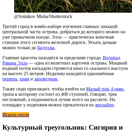
@Sotnikov Misha/Shutterstock
Третий город в комбо-наборе изучения главных локаций
центральной части острова, добраться до которого можно на
уже привычном поезде. Элла — практически конечная
станция этого сегмента железной дороги. Уехать дальше
можно только до
Бадуллы
.
Главные красоты находятся за пределами города.
Водопад
Равана Элла
— одна из визитных карточек острова. Мощный
водный поток каскадом стремится вниз со скального выступа
на высоте 25 метров. Недалеко находятся одноимённая
пещера
,
храм
и
заповедник
.
Также сюда приезжают, чтобы взойти на
Малый пик Адама
,
тропа к которому состоит из 400 ступеней. Говорят, трек
несложный, а подниматься лучше всего на рассвете. На
площадке у подножия можно прокатиться на
зиплайне
.
Искать отели
Культурный треугольник: Сигирия и