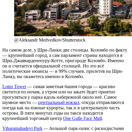
@Aleksandr Medvedkov/Shutterstock
На самом деле, у Шри-Ланки две столицы. Коломбо по факту
— крупнейший город, а сам парламент страны находится в
Шри-Джаяварденепуру-Котте, пригороде Коломбо. Именно
он и считается официальной столицей. Но это всё
политические нюансы — в 99% случаев, прилетев на Шри-
Ланку, вы окажетесь именно в Коломбо.
Lotus Tower
— самая заметная башня города — красиво
светится по ночам, а утром или на закате будет приятно
прогуляться у парка вдоль набережной около неё. Самое
шумное место —
центральный вокзал
, откуда отправляются
поезда как на южные курорты, так и в центральную часть
острова. В пяти минутах езды на такси находится
крупнейший торговый центр
One Galle Face Mall
.
Viharamahadevi Park
— большой парк-оазис с раскидистыми