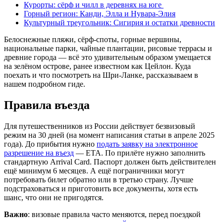
Курорты: сёрф и чилл в деревнях на юге
Горный регион: Канди, Элла и Нувара-Элия
Культурный треугольник: Сигирия и остатки древности
Белоснежные пляжи, сёрф-споты, горные вершины,
национальные парки, чайные плантации, рисовые террасы и
древние города — всё это удивительным образом умещается
на зелёном острове, ранее известном как Цейлон. Куда
поехать и что посмотреть на Шри-Ланке, рассказываем в
нашем подробном гиде.
Правила въезда
Для путешественников из России действует безвизовый
режим на 30 дней (на момент написания статьи в апреле 2025
года). До прибытия нужно
подать заявку на электронное
разрешение на въезд
— ETA. По прилёте нужно заполнить
стандартную Arrival Card. Паспорт должен быть действителен
ещё минимум 6 месяцев. А ещё пограничники могут
потребовать билет обратно или в третью страну. Лучше
подстраховаться и приготовить все документы, хотя есть
шанс, что они не пригодятся.
Важно
: визовые правила часто меняются, перед поездкой