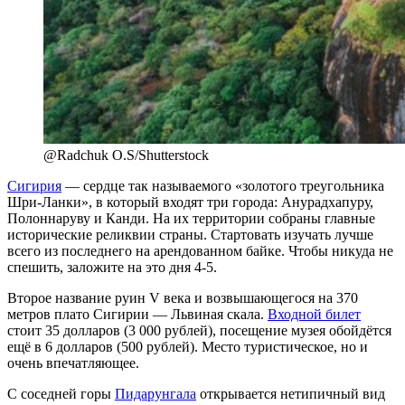
@Radchuk O.S/Shutterstock
Сигирия
— сердце так называемого «золотого треугольника
Шри-Ланки», в который входят три города: Анурадхапуру,
Полоннаруву и Канди. На их территории собраны главные
исторические реликвии страны. Стартовать изучать лучше
всего из последнего на арендованном байке. Чтобы никуда не
спешить, заложите на это дня 4-5.
Второе название руин V века и возвышающегося на 370
метров плато Сигирии — Львиная скала.
Входной билет
стоит 35 долларов (3 000 рублей), посещение музея обойдётся
ещё в 6 долларов (500 рублей). Место туристическое, но и
очень впечатляющее.
С соседней горы
Пидарунгала
открывается нетипичный вид