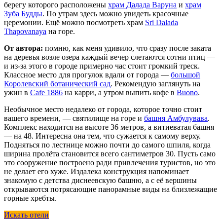
берегу которого расположены
храм Далада Варуна
и
храм
Зуба Будды
. По утрам здесь можно увидеть красочные
церемонии. Ещё можно посмотреть храм
Sri Dalada
Thapovanaya
на горе.
От автора:
помню, как меня удивило, что сразу после заката
на деревья возле озера каждый вечер слетаются сотни птиц —
и из-за этого в городе примерно час стоит громкий треск.
Классное место для прогулок вдали от города —
большой
Королевский ботанический сад
. Рекомендую заглянуть на
ужин в
Cafe 1886
на карри, а утром выпить кофе в
Buono
.
Необычное место недалеко от города, которое точно стоит
вашего времени, — святилище на горе и
башня Амбулувава
.
Комплекс находится на высоте 36 метров, а витиеватая башня
— на 48. Интересна она тем, что сужается к самому верху.
Подняться по лестнице можно почти до самого шпиля, когда
ширина пролёта становится всего сантиметров 30. Пусть само
это сооружение построено ради привлечения туристов, но это
не делает его хуже. Издалека конструкция напоминает
знакомую с детства диснеевскую башню, а с её вершины
открываются потрясающие панорамные виды на близлежащие
горные хребты.
Искать отели