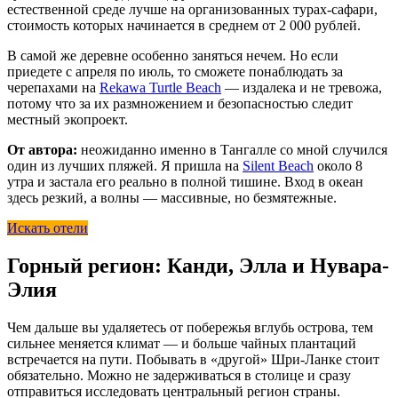
естественной среде лучше на организованных турах-сафари,
стоимость которых начинается в среднем от 2 000 рублей.
В самой же деревне особенно заняться нечем. Но если
приедете с апреля по июль, то сможете понаблюдать за
черепахами на
Rekawa Turtle Beach
— издалека и не тревожа,
потому что за их размножением и безопасностью следит
местный экопроект.
От автора:
неожиданно именно в Тангалле со мной случился
один из лучших пляжей. Я пришла на
Silent Beach
около 8
утра и застала его реально в полной тишине. Вход в океан
здесь резкий, а волны — массивные, но безмятежные.
Искать отели
Горный регион: Канди, Элла и Нувара-
Элия
Чем дальше вы удаляетесь от побережья вглубь острова, тем
сильнее меняется климат — и больше чайных плантаций
встречается на пути. Побывать в «другой» Шри-Ланке стоит
обязательно. Можно не задерживаться в столице и сразу
отправиться исследовать центральный регион страны.