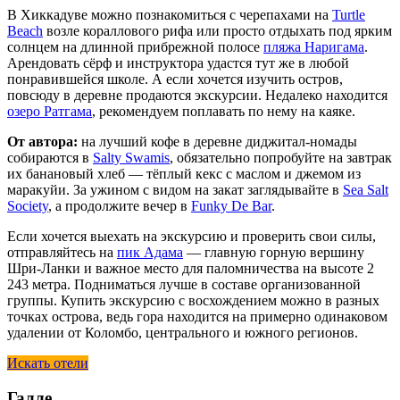
В Хиккадуве можно познакомиться с черепахами на
Turtle
Beach
возле кораллового рифа или просто отдыхать под ярким
солнцем на длинной прибрежной полосе
пляжа Наригама
.
Арендовать сёрф и инструктора удастся тут же в любой
понравившейся школе. А если хочется изучить остров,
повсюду в деревне продаются экскурсии. Недалеко находится
озеро Ратгама
, рекомендуем поплавать по нему на каяке.
От автора:
на лучший кофе в деревне диджитал-номады
собираются в
Salty Swamis
, обязательно попробуйте на завтрак
их банановый хлеб — тёплый кекс с маслом и джемом из
маракуйи. За ужином с видом на закат заглядывайте в
Sea Salt
Society
, а продолжите вечер в
Funky De Bar
.
Если хочется выехать на экскурсию и проверить свои силы,
отправляйтесь на
пик Адама
— главную горную вершину
Шри-Ланки и важное место для паломничества на высоте 2
243 метра. Подниматься лучше в составе организованной
группы. Купить экскурсию с восхождением можно в разных
точках острова, ведь гора находится на примерно одинаковом
удалении от Коломбо, центрального и южного регионов.
Искать отели
Галле