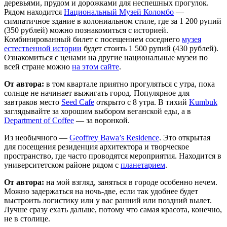
деревьями, прудом и дорожками для неспешных прогулок.
Рядом находится
Национальный Музей Коломбо
—
симпатичное здание в колониальном стиле, где за 1 200 рупий
(350 рублей) можно познакомиться с историей.
Комбинированный билет с посещением соседнего
музея
естественной истории
будет стоить 1 500 рупий (430 рублей).
Ознакомиться с ценами на другие национальные музеи по
всей стране можно
на этом сайте
.
От автора:
в том квартале приятно прогуляться с утра, пока
солнце не начинает выжигать город. Популярное для
завтраков место
Seed Cafe
открыто с 8 утра. В тихий
Kumbuk
заглядывайте за хорошим выбором веганской еды, а в
Department
of
Coffee
— за воронкой.
Из необычного —
Geoffrey Bawa’s
Residence
. Это открытая
для посещения резиденция архитектора и творческое
пространство, где часто проводятся мероприятия. Находится в
университетском районе рядом с
планетарием
.
От автора:
на мой взгляд, заняться в городе особенно нечем.
Можно задержаться на ночь-две, если так удобнее будет
выстроить логистику или у вас ранний или поздний вылет.
Лучше сразу ехать дальше, потому что самая красота, конечно,
не в столице.