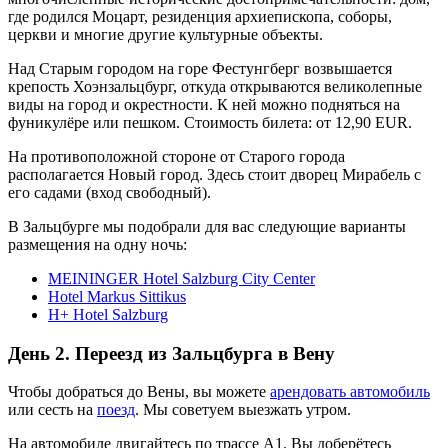
где родился Моцарт, резиденция архиепископа, соборы,
церкви и многие другие культурные объекты.
Над Старым городом на горе Фестунгберг возвышается
крепость Хоэнзальцбург, откуда открываются великолепные
виды на город и окрестности. К ней можно подняться на
фуникулёре или пешком. Стоимость билета: от 12,90 EUR.
На противоположной стороне от Старого города
располагается Новый город. Здесь стоит дворец Мирабель с
его садами (вход свободный).
В Зальцбурге мы подобрали для вас следующие варианты
размещения на одну ночь:
MEININGER Hotel Salzburg City Center
Hotel Markus Sittikus
H+ Hotel Salzburg
День 2. Переезд из Зальцбурга в Вену
Чтобы добраться до Вены, вы можете
арендовать автомобиль
или сесть на
поезд
. Мы советуем выезжать утром.
На автомобиле двигайтесь по трассе A1. Вы доберётесь