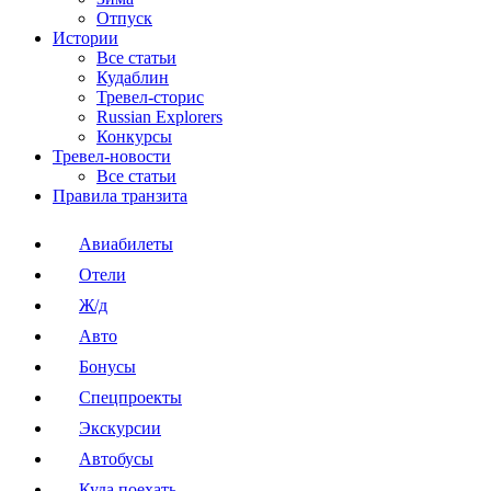
Отпуск
Истории
Все статьи
Кудаблин
Тревел-сторис
Russian Explorers
Конкурсы
Тревел-новости
Все статьи
Правила транзита
Авиабилеты
Отели
Ж/д
Авто
Бонусы
Спецпроекты
Экскурсии
Автобусы
Куда поехать