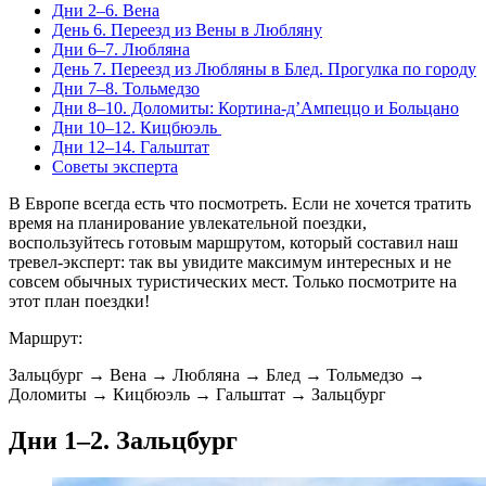
Дни 2–6. Вена
День 6. Переезд из Вены в Любляну
Дни 6–7. Любляна
День 7. Переезд из Любляны в Блед. Прогулка по городу
Дни 7–8. Тольмедзо
Дни 8–10. Доломиты: Кортина-д’Ампеццо и Больцано
Дни 10–12. Кицбюэль
Дни 12–14. Гальштат
Советы эксперта
В Европе всегда есть что посмотреть. Если не хочется тратить
время на планирование увлекательной поездки,
воспользуйтесь готовым маршрутом, который составил наш
тревел-эксперт: так вы увидите максимум интересных и не
совсем обычных туристических мест. Только посмотрите на
этот план поездки!
Маршрут:
Зальцбург → Вена → Любляна → Блед → Тольмедзо →
Доломиты → Кицбюэль → Гальштат → Зальцбург
Дни 1–2. Зальцбург