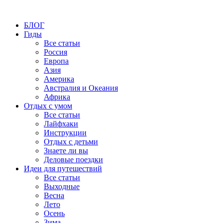
БЛОГ
Гиды
Все статьи
Россия
Европа
Азия
Америка
Австралия и Океания
Африка
Отдых с умом
Все статьи
Лайфхаки
Инструкции
Отдых с детьми
Знаете ли вы
Деловые поездки
Идеи для путешествий
Все статьи
Выходные
Весна
Лето
Осень
Зима