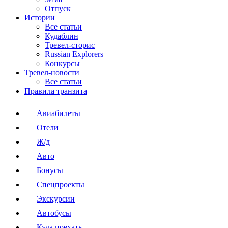
Отпуск
Истории
Все статьи
Кудаблин
Тревел-сторис
Russian Explorers
Конкурсы
Тревел-новости
Все статьи
Правила транзита
Авиабилеты
Отели
Ж/д
Авто
Бонусы
Спецпроекты
Экскурсии
Автобусы
Куда поехать