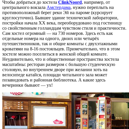
Чтобы добраться до хостела
ClinkNoord
, например, от
центрального вокзала
Амстердама
, нужно переплыть на
противоположный берег реки Эй на пароме (курсирует
круглосуточно). Бывшее здание технической лаборатории,
постройки начала ХХ века, переоборудовано под гостиницу
со свойственным голландцам чувством стиля и практичности.
Сам хостел огромный — на 730 номеров. Здесь есть как
отдельные номера на одного, двоих или четырёх
путешественников, так и общие комнаты с двухэтажными
кроватями на 8-16 постояльцев. Примечательно, что в этом
хостеле можно поселиться в женской общей комнате.
Неудивительно, что и общественные пространства хостела
масштабны: ресторан размером с большую студенческую
столовую, во внутреннем дворе при желании хоть на
велосипеде катайся, площади читального зала может
позавидовать и районная библиотека. А какие здесь
вечеринки бывают — ух!