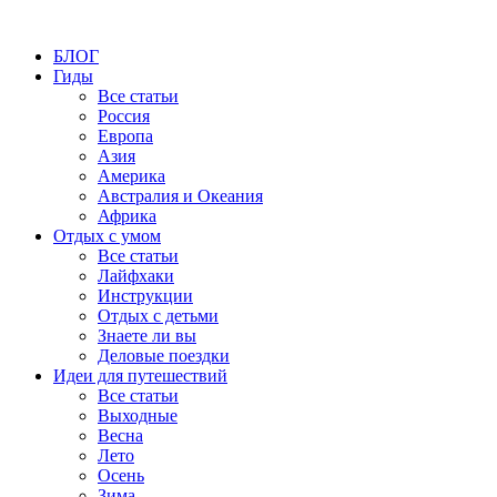
БЛОГ
Гиды
Все статьи
Россия
Европа
Азия
Америка
Австралия и Океания
Африка
Отдых с умом
Все статьи
Лайфхаки
Инструкции
Отдых с детьми
Знаете ли вы
Деловые поездки
Идеи для путешествий
Все статьи
Выходные
Весна
Лето
Осень
Зима