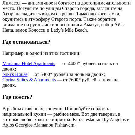
Лимасол — динамичное и богатое на достопримечательности
место. Погуляйте по улицам Старого города, загляните на
базар, насладитесь видом с крыши Лимасольского замка,
окунитесь в атмосферу Старого порта. Также обратите
внимание на руины античного полиса Аматус, собор Айа-
Напа, замок Колосси и Lady’s Mile Beach.
Где остановиться?
Например, в одной из этих гостиниц:
Marianna Hotel Apartments
— от 4400* рублей за ночь на
двоих;
Niki’s House
— от 5400* рублей за ночь на двоих;
Corina Suites & Apartments
— от 7600* рублей за ночь на
двоих.
Где поесть?
В рыбных тавернах, конечно. Попробуйте гордость
национальной кухни — рыбное мезе. Вот две таверны, в
которые любят ходить киприоты: Faros restaurant by Angelos и
Agios Georgios Alamanou Fishtavern.