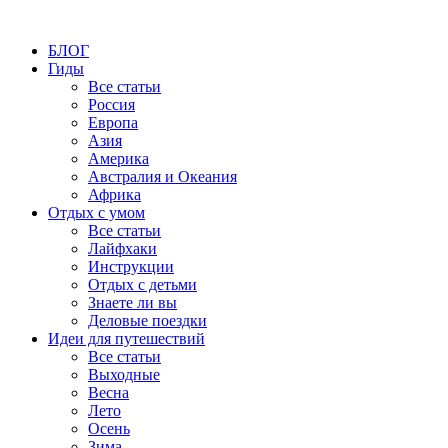
БЛОГ
Гиды
Все статьи
Россия
Европа
Азия
Америка
Австралия и Океания
Африка
Отдых с умом
Все статьи
Лайфхаки
Инструкции
Отдых с детьми
Знаете ли вы
Деловые поездки
Идеи для путешествий
Все статьи
Выходные
Весна
Лето
Осень
Зима