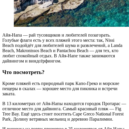
Айя-Напа — рай тусовщиков и любителей позагорать.
Голубые флаги есть у всех пляжей этого места: так, Nissi
Beach подойдёт для любителей шума и развлечений, а Landa
Beach, Makronissos Beach и Pantachou Beach — для тех, кто
любит спокойный отдых. В Айя-Напе также занимаются
дайвингом и виндсёрфингом.
Что посмотреть?
Кроме пляжей есть природный парк Капо-Греко и морские
пещеры в скалах — хорошее место для пикника и встречи
заката.
В 13 километрах от Айя-Напы находится городок Протарас —
отличное место для дайвинга. Самый красивый пляж — Fig
Tree Bay. Ещё здесь стоит посетить Cape Greco National Forest
Park, Долину ветряных мельниц и деревню Паралимни.
И вишенка на торте: примерно в 25 километрах от Айя-Напы