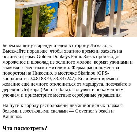
Берём машину в аренду и едем в сторону Лимасола.
Выезжайте пораньше, чтобы хватило времени заехать на
ослиную ферму Golden Donkeys Farm. Здесь производят
мороженое и шоколад из ослиного молока, кормят ужинами и
знакомят с местными жителями. Ферма расположена за
поворотом на Никосию, в местечке Skarinou (GPS-
координаты: 34.818379, 33.337247). Если будет время и
желание ещё немного отклониться от маршрута, поезжайте в
деревню Лефкара (Pano Lefkara). Погуляйте по каменным
улочкам и присмотрите местные серебряные украшения.
На пути к городу расположены два живописных пляжа с
белыми известковыми скалами — Governor’s beach и
Kalimnos.
Что посмотреть?