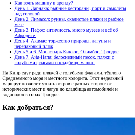
Как взять машину в аренду?
День 1. Ларнака: рыбные рестораны, порт и самолёты
над головой
День 2. Лимасол: руины, скалистые пляжи и рыбное
мезе
День 3. Пафос: античность, много музеев и всё об
Афродите
День 4. Акамас: торжество природы, лагуны и
черепаховый пляж
День 5 и 6. Монастырь Киккос, Олимбос, Троодос
День 7. Айя-Напа: белоснежный песок, пляжи с
голубыми флагами и кладбище машин
На Кипр едут ради пляжей с голубыми флагами, тёплого
Средиземного моря и местного колорита. Этот недельный
маршрут позволит узнать остров с разных сторон: от
исторических мест и лагун до кладбища автомобилей и
водопадов в горах Троодос.
Как добраться?