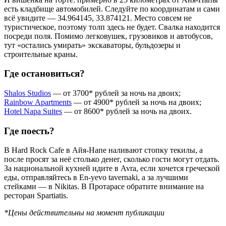
есть кладбище автомобилей. Следуйте по координатам и сами
всё увидите — 34.964145, 33.874121. Место совсем не
туристическое, поэтому толп здесь не будет. Свалка находится
посреди поля. Помимо легковушек, грузовиков и автобусов,
тут «остались умирать» экскаваторы, бульдозеры и
строительные краны.
Где остановиться?
Shalos Studios
— от 3700* рублей за ночь на двоих;
Rainbow Apartments
— от 4900* рублей за ночь на двоих;
Hotel Napa Suites
— от 8600* рублей за ночь на двоих.
Где поесть?
В Hard Rock Cafe в Айя-Напе наливают стопку текилы, а
после просят за неё столько денег, сколько гости могут отдать.
За национальной кухней идите в Avra, если хочется греческой
еды, отправляйтесь в En-yevo tavernaki, а за лучшими
стейками — в Nikitas. В Протарасе обратите внимание на
ресторан Spartiatis.
*Цены действительны на момент публикации