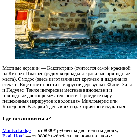
Местные деревни — Какопетрию (считается самой красивой
на Кипре), Платрес (рядом водопады и красивые природные
места), Омодос (здесь изготавливают кружево и изделия из
стекла). Ещё стоит посетить и другие деревушки: Фини, Зиги
и Педулас. Также интересны местные винодельни и
природные достопримечательности. Пройдите пару
пешеходных маршрутов к водопадам Милломерис или
Каледония. В жаркий день в их водах приятно искупаться.
Где остановиться?
Maritsa Lodge
— от 8000* рублей за две ночи на двоих;
Ekali Hotel
— от 9800* рублей за две ночи на двоих;