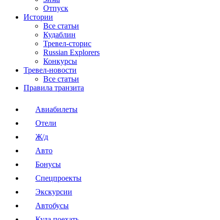
Отпуск
Истории
Все статьи
Кудаблин
Тревел-сторис
Russian Explorers
Конкурсы
Тревел-новости
Все статьи
Правила транзита
Авиабилеты
Отели
Ж/д
Авто
Бонусы
Спецпроекты
Экскурсии
Автобусы
Куда поехать