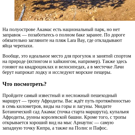
На полуострове Акамас есть национальный парк, но нет
заправок — позаботьтесь о полном баке заранее. По дороге
обязательно загляните на пляж Lara Bay, где откладывают
яйца черепахи.
Вообще, это идеальное место для прогулок и занятий спортом
на природе (яхтингом и хайкингом, например). Также здесь
гоняют на квадроциклах и велосипедах, а в местечке Лачи
берут напрокат лодку и исследуют морские пещеры.
Что посмотреть?
Пройдите самый известный и несложный пешеходный
маршрут — тропу Афродиты. Вас ждёт путь протяжённостью
в семь километров, виды на горы и лагуны. Увидите
Ботанический сад Акамас (точка старта маршрута), купальня
Афродиты, руины королевской башни. Кроме того, с тропы
открывается хороший вид на мыс Арнаутис — самую
западную точку Кипра, а также на Полис и Пафос.