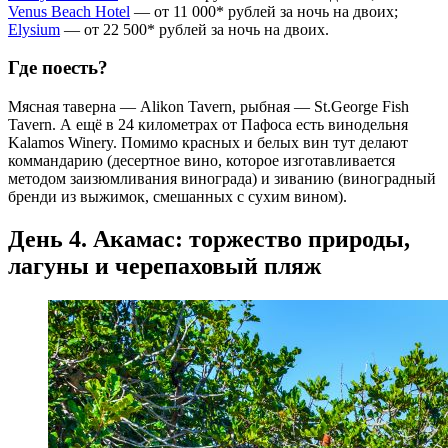
Venus Beach Hotel
— от 11 000* рублей за ночь на двоих;
Elysium
— от 22 500* рублей за ночь на двоих.
Где поесть?
Мясная таверна — Alikon Tavern, рыбная — St.George Fish
Tavern. А ещё в 24 километрах от Пафоса есть винодельня
Kalamos Winery. Помимо красных и белых вин тут делают
коммандарию (десертное вино, которое изготавливается
методом заизюмливания винограда) и зиванию (виноградный
бренди из выжимок, смешанных с сухим вином).
День 4. Акамас: торжество природы,
лагуны и черепаховый пляж