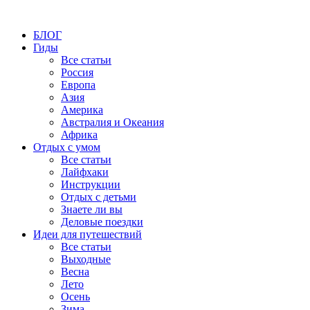
БЛОГ
Гиды
Все статьи
Россия
Европа
Азия
Америка
Австралия и Океания
Африка
Отдых с умом
Все статьи
Лайфхаки
Инструкции
Отдых с детьми
Знаете ли вы
Деловые поездки
Идеи для путешествий
Все статьи
Выходные
Весна
Лето
Осень
Зима