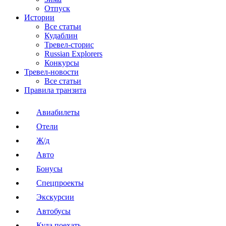
Отпуск
Истории
Все статьи
Кудаблин
Тревел-сторис
Russian Explorers
Конкурсы
Тревел-новости
Все статьи
Правила транзита
Авиабилеты
Отели
Ж/д
Авто
Бонусы
Спецпроекты
Экскурсии
Автобусы
Куда поехать