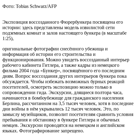
Фото: Tobias Schwarz/AFP
Экспозиция воссозданного Фюрербункера посвящена его
истории: здесь представлены модель извилистой сети
подземных комнат и залов настоящего бункера (в масштабе
1:25),
оригинальные фотографии снесённого убежища и
информация об истории его строительства и
функционирования. Можно увидеть воссозданный интерьер
рабочего кабинета Гитлера, а также кадры из немецкого
фильма 2004 года «Бункер», посвящённого его последним
дням. Вопрос воссоздания других интерьеров бункера пока
обсуждается. Чтобы избежать возможных бурных реакций
посетителей, осмотреть экспозицию можно только в
сопровождении гида. Экскурсии, длящиеся полтора часа,
начинаются в бомбоубежище для гражданского населения
Берлина, рассчитанном на 3,5 тысяч человек, хотя в последние
дни войны в нём укрывались 12 тысяч человек. Это, по
замыслу музейщиков, позволит посетителям сравнить условия
пребывания и обстановку в бункере Гитлера и обычных
немцев. Экскурсии проводятся на немецком и английском
языках. Фотографирование запрещено.