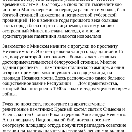
временных лет» в 1067 году. За свою почти тысячелетнюю
историю Минск переживал периоды расцвета и упадка, был
богатой столицей княжества и неприметной губернской
провинцией. Но в военные годы прошлого века большая
часть города была стёрта с лица земли, поэтому заново
отстроенный Минск выглядит молодо, а многие
архитектурные памятники являются новоделами.
Знакомство с Минском начните с прогулки по проспекту
Независимости. Это центральная улица города длиной в 15
км, вокруг которой расположена большая часть главных
достопримечательностей белорусской столицы. Многие
здания проспекта — памятники сталинского ампира, а один
из ярких примеров можно увидеть в сердце улицы, на
площади Независимости. Здесь расположено самое большое
общественное здание Республики — Дом правительства,
который был построен в 1930-х годах и чудом уцелел во время
войны.
Гуляя по проспекту, посмотрите на архитектурные
религиозные памятники: Красный костёл святых Симеона и
Елены, костёл Святого Роха и церковь Александра Невского.
А на площади у Национальной библиотеки посетите
смотровую площадку, откуда получится разглядеть советские
мозаики на зданиях проспекта, разливы Слепянской водной