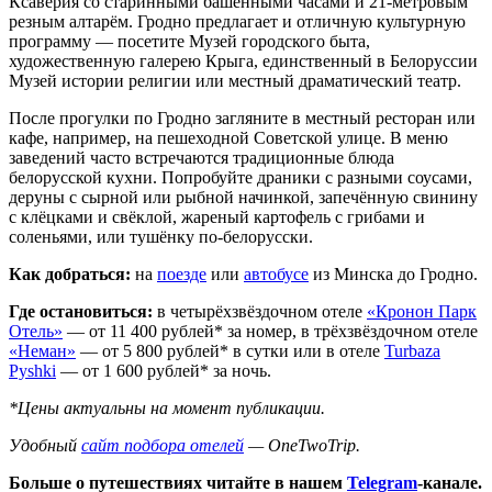
Ксаверия со старинными башенными часами и 21-метровым
резным алтарём. Гродно предлагает и отличную культурную
программу — посетите Музей городского быта,
художественную галерею Крыга, единственный в Белоруссии
Музей истории религии или местный драматический театр.
После прогулки по Гродно загляните в местный ресторан или
кафе, например, на пешеходной Советской улице. В меню
заведений часто встречаются традиционные блюда
белорусской кухни. Попробуйте драники с разными соусами,
деруны с сырной или рыбной начинкой, запечённую свинину
с клёцками и свёклой, жареный картофель с грибами и
соленьями, или тушёнку по-белорусски.
Как добраться:
на
поезде
или
автобусе
из Минска до Гродно.
Где остановиться:
в четырёхзвёздочном отеле
«Кронон Парк
Отель»
— от 11 400 рублей* за номер, в трёхзвёздочном отеле
«Неман»
— от 5 800 рублей* в сутки или в отеле
Turbaza
Pyshki
— от 1 600 рублей* за ночь.
*Цены актуальны на момент публикации.
Удобный
сайт подбора отелей
— OneTwoTrip.
Больше о путешествиях читайте в нашем
Telegram
-канале.