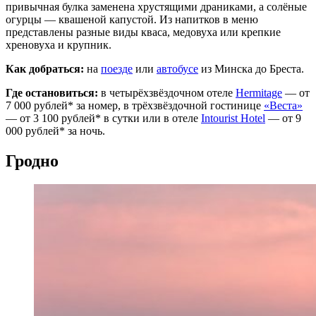
привычная булка заменена хрустящими драниками, а солёные
огурцы — квашеной капустой. Из напитков в меню
представлены разные виды кваса, медовуха или крепкие
хреновуха и крупник.
Как добраться:
на
поезде
или
автобусе
из Минска до Бреста.
Где остановиться:
в четырёхзвёздочном отеле
Hermitage
— от
7 000 рублей* за номер, в трёхзвёздочной гостинице
«Веста»
— от 3 100 рублей* в сутки или в отеле
Intourist Hotel
— от 9
000 рублей* за ночь.
Гродно