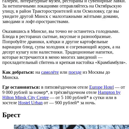
галереи, литературные музеи, рестораны и сувенирные лавки.
За нетипичными локациями отправляйтесь на Октябрьскую
улицу, в район Тракторостроителей или Осмоловку, где вы
увидите другой Минск с малоэтажными жёлтыми домами,
заводами и лофт-пространствами.
Оказавшись в Минске, вы точно не останетесь голодными.
Блюда в ресторанах сытные, вкусные и разнообразные.
Попробуйте драники, клёцки и другие картофельные
вариации блюд, супы холодник и согревающий журек, а на
десерт кулагу или налистники. Традиционные напитки,
которые встречаются в меню многих заведений —
прохладительный сбитень и крепкая настойка «Крамбамбуля».
Как добраться:
на
самолёте
или
поезде
из Москвы до
Минска.
Где остановиться:
в пятизвёздочном отеле
Europe Hotel
— от
9 000 рублей за номер*, в трёхзвёздочном отеле
Hampton by
Hilton Minsk City Centre
— от 5 100 рублей* в сутки или в
хостеле
Hostel Urban
от — 900 рублей* за ночь.
Брест