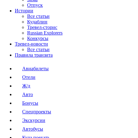
Отпуск
Истории
Все статьи
Кудаблин
Тревел-сторис
Russian Explorers
Конкурсы
Тревел-новости
Все статьи
Правила транзита
Авиабилеты
Отели
Ж/д
Авто
Бонусы
Спецпроекты
Экскурсии
Автобусы
Куда поехать