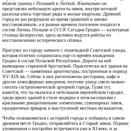
вблизи границ с Польшей и Литвой. Изначально он
представлял небольшую крепость-замок, внутри которой
располагались торговые ряды и жилые кварталы. Древний
город не раз разрушали во время сражений и заново
восстанавливали, а в разные времена поселение входило в
состав Литвы, Польши и СССР. Сегодня Гродно — культурная
столица Белоруссии, здесь активно ведутся работы по
восстановлению исторического облика.
Прогулку по городу начните с пешеходной Советской улицы,
которая отлично сохранилась ещё со времён вхождения
Гродно в состав Польской Республики. Дороги на ней
вымощены старинной брусчаткой. Практически все здания на
Советской — памятники архитектуры, построенные в период
XV-XIX вв. Сейчас в них расположены рестораны, кафе и
другие атмосферные заведения, поэтому улицу смело можно
считать гастрономической артерией города. Гуляя тут,
кажется, что ты оказался в небольшом европейском городке,
среди ярких зданий в стиле модерна и неоклассицизма с
красивыми декоративными элементами, сувенирных лавок,
праздничных ярмарок и выступлений местных музыкантов.
Чтобы познакомиться с историей города и побывать в самом
древнем месте Гродно, отправляйтесь в Старый замок. Первые
упоминания о постройке встречаются уже в XI веке, и за