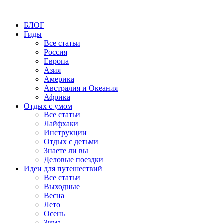
БЛОГ
Гиды
Все статьи
Россия
Европа
Азия
Америка
Австралия и Океания
Африка
Отдых с умом
Все статьи
Лайфхаки
Инструкции
Отдых с детьми
Знаете ли вы
Деловые поездки
Идеи для путешествий
Все статьи
Выходные
Весна
Лето
Осень
Зима