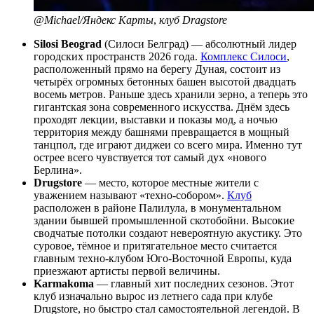
@Michael/Яндекс Карты
,
клуб Dragstore
Silosi Beograd
(Силоси Белград) — абсолютный лидер
городских пространств 2026 года.
Комплекс Силоси
,
расположенный прямо на берегу Дуная, состоит из
четырёх огромных бетонных башен высотой двадцать
восемь метров. Раньше здесь хранили зерно, а теперь это
гигантская зона современного искусства. Днём здесь
проходят лекции, выставки и показы мод, а ночью
территория между башнями превращается в мощный
танцпол, где играют диджеи со всего мира. Именно тут
острее всего чувствуется тот самый дух «нового
Берлина».
Drugstore
— место, которое местные жители с
уважением называют «техно-собором».
Клуб
расположен в районе Палилула, в монументальном
здании бывшей промышленной скотобойни. Высокие
сводчатые потолки создают невероятную акустику. Это
суровое, тёмное и притягательное место считается
главным техно-клубом Юго-Восточной Европы, куда
приезжают артисты первой величины.
Karmakoma
— главный хит последних сезонов. Этот
клуб изначально вырос из летнего сада при клубе
Drugstore, но быстро стал самостоятельной легендой. В