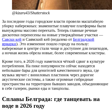
@kizaru43/Shutterstock
За последние годы городские власти провели масштабную
уборку набережных: знаменитые плавучие платформы были
вынуждены массово переехать. Теперь главные речные
дискотеки перенесены на новые утверждённые участки —
Савски кей
и Саямский кей (недалеко от
Белградской
ярмарки
). Это изменение пошло городу на пользу:
набережные в центре стали чище и доступнее для пешеходов,
а ночная жизнь обрела новые, более современные кластеры.
Кроме того, в 2026 году наметился чёткий сдвиг в культуре
потребления. На пике популярности сейчас находятся
небольшие бары для ценителей качественного звука, где
музыка звучит с виниловых пластинок через дорогие
акустические системы, а также огромные гибридные
пространства на территории бывших заводов, объединяющие
в себе галереи, рынки еды и танцполы.
Сплавы Белграда: где танцевать на
воде в 2026 году