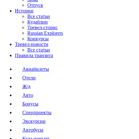
Отпуск
Истории
Все статьи
Кудаблин
Тревел-сторис
Russian Explorers
Конкурсы
Тревел-новости
Все статьи
Правила транзита
Авиабилеты
Отели
Ж/д
Авто
Бонусы
Спецпроекты
Экскурсии
Автобусы
Куда поехать