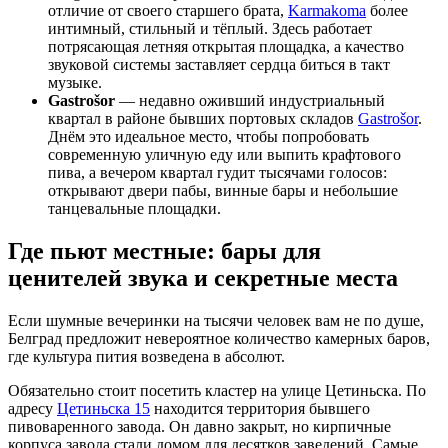
отличие от своего старшего брата,
Karmakoma
более
интимный, стильный и тёплый. Здесь работает
потрясающая летняя открытая площадка, а качество
звуковой системы заставляет сердца биться в такт
музыке.
Gastrošor
— недавно оживший индустриальный
квартал в районе бывших портовых складов
Gastrošor
.
Днём это идеальное место, чтобы попробовать
современную уличную еду или выпить крафтового
пива, а вечером квартал гудит тысячами голосов:
открывают двери пабы, винные бары и небольшие
танцевальные площадки.
Где пьют местные: бары для
ценителей звука и секретные места
Если шумные вечеринки на тысячи человек вам не по душе,
Белград предложит невероятное количество камерных баров,
где культура пития возведена в абсолют.
Обязательно стоит посетить кластер на улице Цетиньска. По
адресу
Цетиньска 15
находится территория бывшего
пивоваренного завода. Он давно закрыт, но кирпичные
корпуса завода стали домом для десятков заведений. Самые