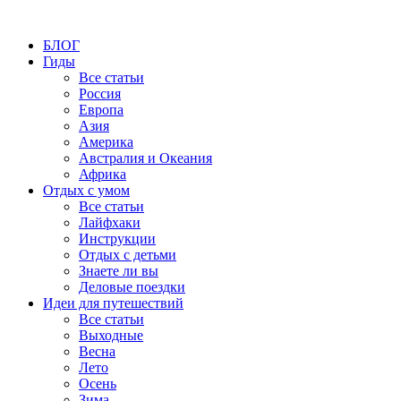
БЛОГ
Гиды
Все статьи
Россия
Европа
Азия
Америка
Австралия и Океания
Африка
Отдых с умом
Все статьи
Лайфхаки
Инструкции
Отдых с детьми
Знаете ли вы
Деловые поездки
Идеи для путешествий
Все статьи
Выходные
Весна
Лето
Осень
Зима