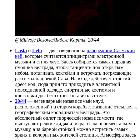
@Milivoje Bozovic/Яндекс Карты
,
20/44
Lasta
и
Leto
— два заведения на
набережной Саямский
кей
, которые считаются эпицентрами электронной
музыки и стиля хаус. Здесь собирается самая нарядная
публика Белграда, чтобы танцевать под открытым
небом, потягивать коктейли и встречать потрясающие
рассветы над рекой Сава. На входе действует строгий
дресс-код: сюда принято приходить в элегантной
повседневной одежде, спортивные костюмы и
кроссовки для бега стоит оставить в отеле.
20/44
— легендарный независимый клуб,
расположенный на старом корабле. Название отсылает к
географическим координатам Белграда. Это
абсолютный оплот творческой независимости, где
выступают редкие диджеи, играют экспериментальную
музыку, а за барной стойкой можно встретить самых
ярких и колоритных жителей столицы. Атмосфера здесь