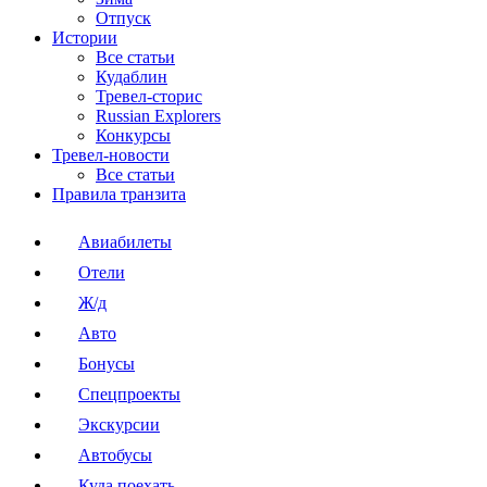
Отпуск
Истории
Все статьи
Кудаблин
Тревел-сторис
Russian Explorers
Конкурсы
Тревел-новости
Все статьи
Правила транзита
Авиабилеты
Отели
Ж/д
Авто
Бонусы
Спецпроекты
Экскурсии
Автобусы
Куда поехать