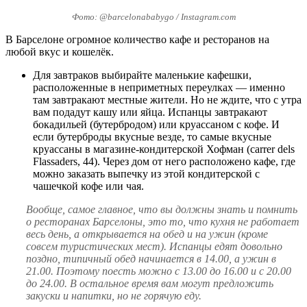
Фото: @barcelonababygo / Instagram.com
В Барселоне огромное количество кафе и ресторанов на
любой вкус и кошелёк.
Для завтраков выбирайте маленькие кафешки,
расположенные в неприметных переулках — именно
там завтракают местные жители. Но не ждите, что с утра
вам подадут кашу или яйца. Испанцы завтракают
бокадильей (бутербродом) или круассаном с кофе. И
если бутерброды вкусные везде, то самые вкусные
круассаны в магазине-кондитерской Хофман (carrer dels
Flassaders, 44). Через дом от него расположено кафе, где
можно заказать выпечку из этой кондитерской с
чашечкой кофе или чая.
Вообще, самое главное, что вы должны знать и помнить
о ресторанах Барселоны, это то, что кухня не работает
весь день, а открывается на обед и на ужин (кроме
совсем туристических мест). Испанцы едят довольно
поздно, типичный обед начинается в 14.00, а ужин в
21.00. Поэтому поесть можно с 13.00 до 16.00 и с 20.00
до 24.00. В остальное время вам могут предложить
закуски и напитки, но не горячую еду.