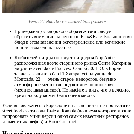
Фото: @liolaliola / @neumarc / Instagram.com
Приверженцам здорового образа жизни следует
обратить внимание на ресторан Flax&Kale. Большинство
блюд в этом заведении вегетарианские или веганские,
но при этом очень вкусные.
Любителей пиццы порадует пиццерия Nap Antic,
расположенная возле старинного рынка Санта Катерина
на улице avenida de Francesc Combó 30. В Эль Борне
также загляните в бар El Xampanyet на улице de
Montcada, 22 — очень старое, недорогое, безумно
атмосферное место, где подают домашнюю каву
(местное шампанское). Но имейте в виду, что в вечернее
время народу может быть очень много.
Если вы окажетесь в Барселоне в начале июня, не пропустите
street food фестивали Taste at Rambla (во время которого можно
попробовать мини версии блюд самых известных ресторанов
и именитых шефов) и Born Gourmet.
Что ещё посмотреть