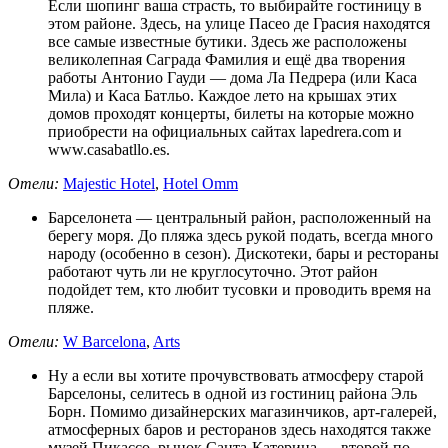
Если шопинг ваша страсть, то выбирайте гостиницу в
этом районе. Здесь, на улице Пасео де Грасия находятся
все самые известные бутики. Здесь же расположены
великолепная Саграда Фамилия и ещё два творения
работы Антонио Гауди — дома Ла Педрера (или Каса
Мила) и Каса Батльо. Каждое лето на крышах этих
домов проходят концерты, билеты на которые можно
приобрести на официальных сайтах lapedrera.com и
www.casabatllo.es.
Отели:
Majestic Hotel
,
Hotel Omm
Барселонета — центральный район, расположенный на
берегу моря. До пляжа здесь рукой подать, всегда много
народу (особенно в сезон). Дискотеки, бары и рестораны
работают чуть ли не круглосуточно. Этот район
подойдет тем, кто любит тусовки и проводить время на
пляже.
Отели:
W Barcelona
,
Arts
Ну а если вы хотите прочувствовать атмосферу старой
Барселоны, селитесь в одной из гостиниц района Эль
Борн. Помимо дизайнерских магазинчиков, арт-галерей,
атмосферных баров и ресторанов здесь находятся также
музей Пикассо, рынок Санта-Катерина — второй по