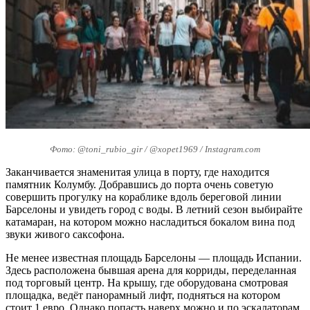
Фото: @toni_rubio_gir / @xopet1969 / Instagram.com
Заканчивается знаменитая улица в порту, где находится
памятник Колумбу. Добравшись до порта очень советую
совершить прогулку на кораблике вдоль береговой линии
Барселоны и увидеть город с воды. В летний сезон выбирайте
катамаран, на котором можно насладиться бокалом вина под
звуки живого саксофона.
Не менее известная площадь Барселоны — площадь Испании.
Здесь расположена бывшая арена для корриды, переделанная
под торговый центр. На крышу, где оборудована смотровая
площадка, ведёт панорамный лифт, подняться на котором
стоит 1 евро. Однако попасть наверх можно и по эскалаторам