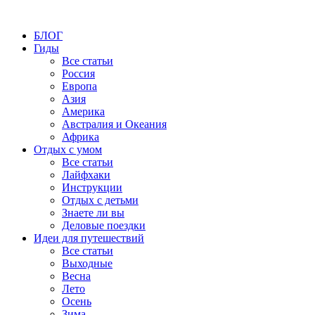
БЛОГ
Гиды
Все статьи
Россия
Европа
Азия
Америка
Австралия и Океания
Африка
Отдых с умом
Все статьи
Лайфхаки
Инструкции
Отдых с детьми
Знаете ли вы
Деловые поездки
Идеи для путешествий
Все статьи
Выходные
Весна
Лето
Осень
Зима