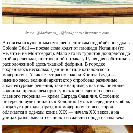
Фото: @dariovero_ / @ken4photo / Instagram.com
А совсем искушённым путешественникам подойдёт поездка в
Colonia Güell — поезда сюда ходят от площади Испании (те
же, что и на Монтсеррат). Мало кто из туристов добирается до
этой деревеньки, построенной по заказу Гуэля для работников
расположенной здесь ткацкой фабрики. В городке
сохранилось несколько зданий в стиле каталонского
модернизма. А также тут расположена Крипта Гауди —
именно здесь великий архитектор опробовал различные
архитектурные решения, такие например, как наклонённые
колонны, прежде чем приступить к возведению своего
главного творения — храма Саграда Фамилия. Особенно
интересно будет попасть в Колонию Гуэль в середине октября,
когда тут проходит праздник модернизма и весь город
облачается в одежды конца XIX — начала XX веков, а на
улицах разыгрываются сценки из жизни города начала века.