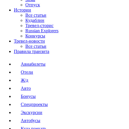
Отпуск
Истории
Все статьи
Кудаблин
Тревел-сторис
Russian Explorers
Конкурсы
Тревел-новости
Все статьи
Правила транзита
Авиабилеты
Отели
Ж/д
Авто
Бонусы
Спецпроекты
Экскурсии
Автобусы
Куда поехать