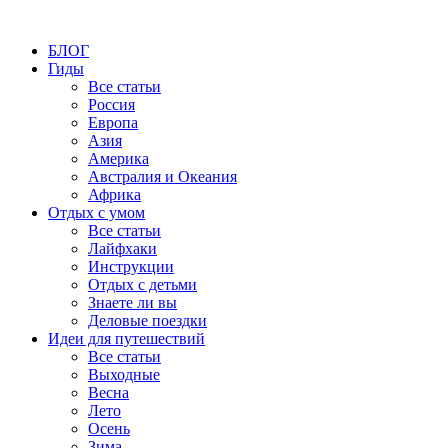
БЛОГ
Гиды
Все статьи
Россия
Европа
Азия
Америка
Австралия и Океания
Африка
Отдых с умом
Все статьи
Лайфхаки
Инструкции
Отдых с детьми
Знаете ли вы
Деловые поездки
Идеи для путешествий
Все статьи
Выходные
Весна
Лето
Осень
Зима