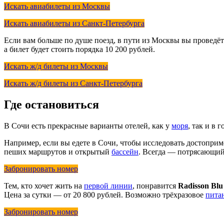
Искать авиабилеты из Москвы
Искать авиабилеты из Санкт-Петербурга
Если вам больше по душе поезд, в пути из Москвы вы проведёте 
а билет будет стоить порядка 10 200 рублей.
Искать ж/д билеты из Москвы
Искать ж/д билеты из Санкт-Петербурга
Где остановиться
В Сочи есть прекрасные варианты отелей, как у
моря
, так и в
Например, если вы едете в Сочи, чтобы исследовать достопри
пеших маршрутов и открытый
бассейн
. Всегда — потрясающий 
Забронировать номер
Тем, кто хочет жить на
первой линии
, понравится
Radisson Blu
Цена за сутки — от 20 800 рублей. Возможно трёхразовое
пита
Забронировать номер