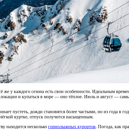
сё же у каждого сезона есть свои особенности. Идеальным врем
е локации и купаться в море — оно тёплое. Июль и август — са
инает пустеть, дожди становятся более частыми, но из года в го
в лёгкой куртке, отпуск получится насыщенным.
тву находится несколько
горнолыжных курортов
. Погода, как пр