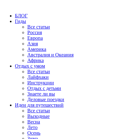
БЛОГ
Гиды
Все статьи
Россия
Европа
Азия
Америка
Австралия и Океания
Африка
Отдых с умом
Все статьи
Лайфхаки
Инструкции
Отдых с детьми
Знаете ли вы
Деловые поездки
Идеи для путешествий
Все статьи
Выходные
Весна
Лето
Осень
Зима