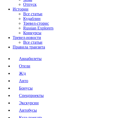
Отпуск
Истории
Все статьи
Кудаблин
Тревел-сторис
Russian Explorers
Конкурсы
Тревел-новости
Все статьи
Правила транзита
Авиабилеты
Отели
Ж/д
Авто
Бонусы
Спецпроекты
Экскурсии
Автобусы
Куда поехать