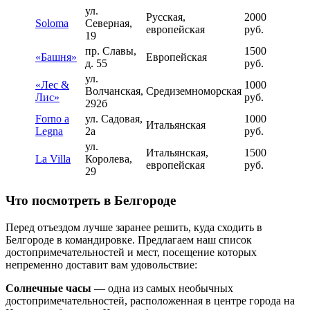
ул.
Русская,
2000
Soloma
Северная,
европейская
руб.
19
пр. Славы,
1500
«Башня»
Европейская
д. 55
руб.
ул.
«Лес &
1000
Волчанская,
Средиземноморская
Лис»
руб.
292б
Forno a
ул. Садовая,
1000
Итальянская
Legna
2а
руб.
ул.
Итальянская,
1500
La Villa
Королева,
европейская
руб.
29
Что посмотреть в Белгороде
Перед отъездом лучше заранее решить, куда сходить в
Белгороде в командировке. Предлагаем наш список
достопримечательностей и мест, посещение которых
непременно доставит вам удовольствие:
Солнечные часы
— одна из самых необычных
достопримечательностей, расположенная в центре города на