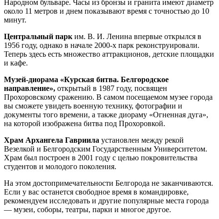
Народном бульваре. Часы из бронзы и гранита имеют диаметр
около 11 метров и днем показывают время с точностью до 10
минут.
Центральный парк
им. В. И. Ленина впервые открылся в
1956 году, однако в начале 2000-х парк реконструировали.
Теперь здесь есть множество аттракционов, детские площадки
и кафе.
Музей-диорама «Курская битва. Белгородское
направление»,
открытый в 1987 году, посвящен
Прохоровскому сражению. В самом посещаемом музее города
вы сможете увидеть военную технику, фотографии и
документы того времени, а также диораму «Огненная дуга»,
на которой изображена битва под Прохоровкой.
Храм Архангела Гавриила
установлен между рекой
Везелкой и Белгородским Государственным Университетом.
Храм был построен в 2001 году с целью покровительства
студентов и молодого поколения.
На этом достопримечательности Белгорода не заканчиваются.
Если у вас останется свободное время в командировке,
рекомендуем исследовать и другие популярные места города
— музеи, соборы, театры, парки и многое другое.