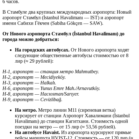
6 часов.
В Стамбуле два крупных международных аэропорта: Новый
аэропорт Стамбул (İstanbul Havalimanı — IST) и аэропорт
имени Сабихи Гёкчен (Sabiha Gökçen — SAW).
От Нового аэропорта Стамбул (İstanbul Havalimanı) до
города можно добраться:
На городских автобусах.
От Нового аэропорта ходят
следующие общественные автобусы стоимостью от 8
лир (≈ 29 рублей):
H-1, аэропорт — станция метро Mahmutbey.
H-2, аэропорт — Mecidiyeköy.
H-3, аэропорт — Halkalı.
Н-6, аэропорт — Yunus Emre Mah./Arnavutköy.
Н-8, аэропорт — Hacıosman/Sarıyer.
Н-9, аэропорт — Cevizlibağ.
На метро.
Метро линии М11 (сиреневая ветка)
курсирует от станции Аэропорт Хавалимани (İstanbul
Havalimanı) до станции Кагитхани. Стоимость одной
поездки на метро — от 15 лир (≈ 53,56 рублей).
На автобусе Havaist.
Из аэропорта курсируют прямые
рейсы маршрута HVIST-12. Стоимость — от 120 лир (≈