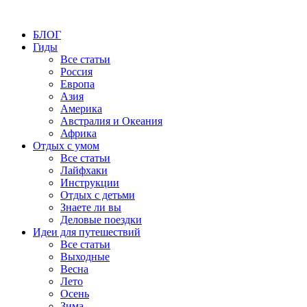
БЛОГ
Гиды
Все статьи
Россия
Европа
Азия
Америка
Австралия и Океания
Африка
Отдых с умом
Все статьи
Лайфхаки
Инструкции
Отдых с детьми
Знаете ли вы
Деловые поездки
Идеи для путешествий
Все статьи
Выходные
Весна
Лето
Осень
Зима