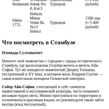
Restaurant
Sokak No:
Турецкая
рублей)
8, Kat:3
Hobyar,
Mimar
1500 лир
Olden
Vedat Sk.
Турецкая
(≈ 5 400
1772
No:3
рублей)
Sirkeci
Что посмотреть в Стамбуле
Площадь Султанахмет
Начните своё знакомство с городом с сердца исторического
Стамбула, где расположены Голубая мечеть и мечеть Айя-
София. Тут же находится знаменитый Дворец Топкапы,
построенный в XV веке, в котором жила Хюррем Султан —
самая влиятельная женщина Османской империи.
Собор Айя-София
, сочетающий в себе элементы
православной и мусульманской культуры, часто называют
восьмым чудом света. Можно прогуляться по территории и
полюбоваться красивым видом, но рекомендуем также зайти
внутрь (вход бесплатный).