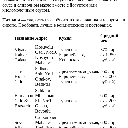
соусе и сливочном масле вместе с йогуртом или
кисломолочным соусом.
Пахлава
— сладость из слоёного теста с начинкой из орехов в
сиропе. Пробовать лучше в кондитерских и ресторанах.
Средний
Название
Адрес
Кухня
чек
Kosuyolu
Viyana
Турецкая,
370 лир
Cad., No:10
Kahvesi
Европейская,
(≈ 1 350
Kosuyolu
Galata
Испанская
рублей)
Mahallesi
Salhane
The
Средиземноморская,
550 лир
Sok. No:1
House
Европейская,
(≈ 2 000
Ortakoy,
Cafe
Турецкая
рублей)
Besiktas
Sahkulu
Barnathan
Mh.Tımarcı
600 лир
Cafe &
Sk. No:1,
Турецкая
(≈ 2 200
Brasserie
Galata,
рублей)
Beyoglu
Cankurtaran
Seven
Mahallesi,
Средиземноморская,
600 лир
Hills
Tevkifhane
Европейская,
(≈ 2 200