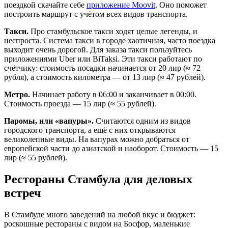
поездкой скачайте себе
приложение Moovit
. Оно поможет
построить маршрут с учётом всех видов транспорта.
Такси.
Про стамбульское такси ходят целые легенды, и
неспроста. Система такси в городе хаотичная, часто поездка
выходит очень дорогой. Для заказа такси пользуйтесь
приложениями Uber или BiTaksi. Эти такси работают по
счётчику: стоимость посадки начинается от 20 лир (≈ 72
рубля), а стоимость километра — от 13 лир (≈ 47 рублей).
Метро.
Начинает работу в 06:00 и заканчивает в 00:00.
Стоимость проезда — 15 лир (≈ 55 рублей).
Паромы, или «вапуры».
Считаются одним из видов
городского транспорта, а ещё с них открываются
великолепные виды. На вапурах можно добраться от
европейской части до азиатской и наоборот. Стоимость — 15
лир (≈ 55 рублей).
Рестораны Стамбула для деловых
встреч
В Стамбуле много заведений на любой вкус и бюджет:
роскошные рестораны с видом на Босфор, маленькие