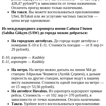
428,47 рублей*) в зависимости от точки назначения.
Оплатить проезд можно только наличными.
На такси
. Вы можете воспользоваться приложениями
Uber, BiTaksii или же услугами частных таксистов —
цены везде одинаковые.
Из международного аэропорта имени Сабихи Гёкчен
(Sabiha Gökçen (SAW) до города можно добраться:
На городских автобусах.
До города ходят автобусы с
номерами E-10 и E-11. Стоимость поездки — от 8 лир (≈
29 рублей).
E-10, аэропорт — Kadıköy
E-11, аэропорт — Kadıköy
На метро.
На метро можно доехать на линии М4 до
станции Айрылык Чешмеси (Ayrılık Çeşmesi), а дальше
пересесть на другие станции, которые ведут к вашему
месту назначения. Стоимость одной поездки на метро —
от 15 лир (≈ 53,56 рублей).
На автобусе Havabus.
Из аэропорта курсируют прямые
рейсы. Стоимость — от 102 лир (≈ 370 рублей), в
зависимости от точки назначения. Оплата наличными.
Такси.
Удобнее всего воспользоваться приложениями