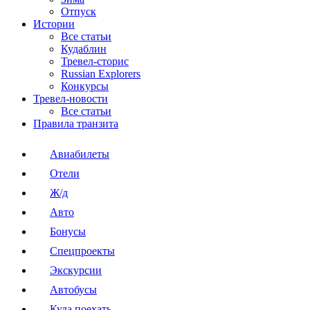
Отпуск
Истории
Все статьи
Кудаблин
Тревел-сторис
Russian Explorers
Конкурсы
Тревел-новости
Все статьи
Правила транзита
Авиабилеты
Отели
Ж/д
Авто
Бонусы
Спецпроекты
Экскурсии
Автобусы
Куда поехать