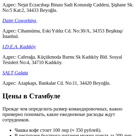
Адрес: Nejat Eczacıbaşı Binası Sadi Konuralp Caddesi, Şişhane Sk.
No:5 Kat:2, 34433 Beyoğlu.
Daire Coworking
Адрес: Cihannüma, Eski Yıldız Cd. No:30/A, 34353 Beşiktaş/
İstanbul.
I.D.E.A. Kadıköy
Адрес: Caferağa, Küçükmoda Burnu Sk Kadıköy Bld. Sosyal
Tesisleri No:4, 34710 Kadıköy.
SALT Galata
Адрес: Azapkapı, Bankalar Cd. No:11, 34420 Beyoğlu.
Цены в Стамбуле
Прежде чем определить размер командировочных, важно
примерно понимать, какие ежедневные расходы ждут
сотрудников.
Чашка кофе стоит 100 лир (≈ 350 рублей).
В ресторане быстрого питания можно поесть за 200 лир