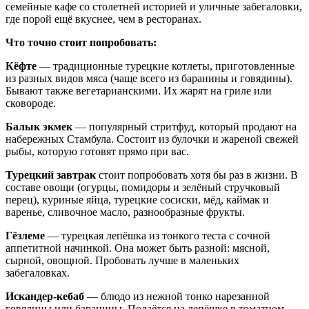
семейные кафе со столетней историей и уличные забегаловки,
где порой ещё вкуснее, чем в ресторанах.
Что точно стоит попробовать:
Кёфте
— традиционные турецкие котлеты, приготовленные
из разных видов мяса (чаще всего из баранины и говядины).
Бывают также вегетарианскими. Их жарят на гриле или
сковороде.
Балык экмек
— популярный стритфуд, который продают на
набережных Стамбула. Состоит из булочки и жареной свежей
рыбы, которую готовят прямо при вас.
Турецкий завтрак
стоит попробовать хотя бы раз в жизни. В
составе овощи (огурцы, помидоры и зелёный стручковый
перец), куриные яйца, турецкие сосиски, мёд, каймак и
варенье, сливочное масло, разнообразные фрукты.
Гёзлеме
— турецкая лепёшка из тонкого теста с сочной
аппетитной начинкой. Она может быть разной: мясной,
сырной, овощной. Пробовать лучше в маленьких
забегаловках.
Искандер-кебаб
— блюдо из нежной тонко нарезанной
говядины или баранины. Подаётся на лепёшке в томатном