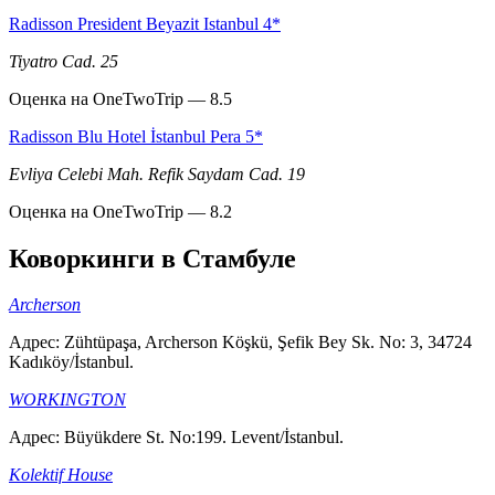
Radisson President Beyazit Istanbul 4*
Tiyatro Cad. 25
Оценка на OneTwoTrip — 8.5
Radisson Blu Hotel İstanbul Pera 5*
Evliya Celebi Mah. Refik Saydam Cad. 19
Оценка на OneTwoTrip — 8.2
Коворкинги в Стамбуле
Archerson
Адрес: Zühtüpaşa, Archerson Köşkü, Şefik Bey Sk. No: 3, 34724
Kadıköy/İstanbul.
WORKINGTON
Адрес: Büyükdere St. No:199. Levent/İstanbul.
Kolektif House