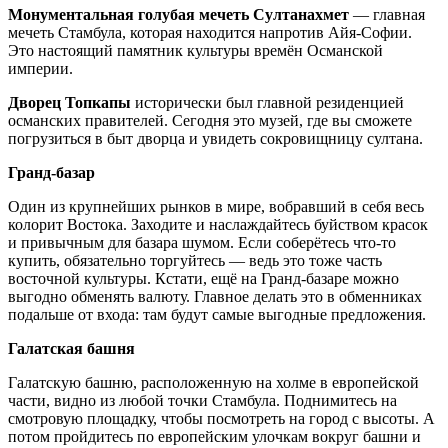
Монументальная голубая мечеть Султанахмет
— главная
мечеть Стамбула, которая находится напротив Айя-Софии.
Это настоящий памятник культуры времён Османской
империи.
Дворец Топкапы
исторически был главной резиденцией
османских правителей. Сегодня это музей, где вы сможете
погрузиться в быт дворца и увидеть сокровищницу султана.
Гранд-базар
Один из крупнейших рынков в мире, вобравший в себя весь
колорит Востока. Заходите и наслаждайтесь буйством красок
и привычным для базара шумом. Если соберётесь что-то
купить, обязательно торгуйтесь — ведь это тоже часть
восточной культуры. Кстати, ещё на Гранд-базаре можно
выгодно обменять валюту. Главное делать это в обменниках
подальше от входа: там будут самые выгодные предложения.
Галатская башня
Галатскую башню, расположенную на холме в европейской
части, видно из любой точки Стамбула. Поднимитесь на
смотровую площадку, чтобы посмотреть на город с высоты. А
потом пройдитесь по европейским улочкам вокруг башни и