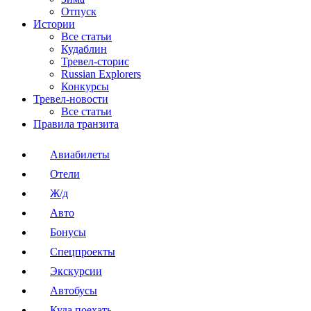
Отпуск
Истории
Все статьи
Кудаблин
Тревел-сторис
Russian Explorers
Конкурсы
Тревел-новости
Все статьи
Правила транзита
Авиабилеты
Отели
Ж/д
Авто
Бонусы
Спецпроекты
Экскурсии
Автобусы
Куда поехать