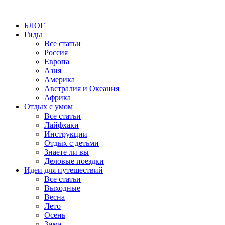
БЛОГ
Гиды
Все статьи
Россия
Европа
Азия
Америка
Австралия и Океания
Африка
Отдых с умом
Все статьи
Лайфхаки
Инструкции
Отдых с детьми
Знаете ли вы
Деловые поездки
Идеи для путешествий
Все статьи
Выходные
Весна
Лето
Осень
Зима