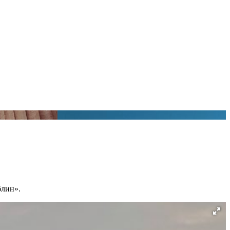
блин».