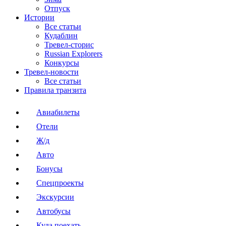
Отпуск
Истории
Все статьи
Кудаблин
Тревел-сторис
Russian Explorers
Конкурсы
Тревел-новости
Все статьи
Правила транзита
Авиабилеты
Отели
Ж/д
Авто
Бонусы
Спецпроекты
Экскурсии
Автобусы
Куда поехать