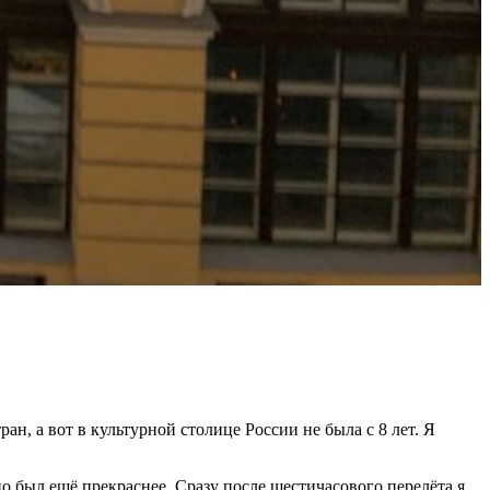
н, а вот в культурной столице России не была с 8 лет. Я
о был ещё прекраснее. Сразу после шестичасового перелёта я