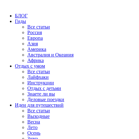
БЛОГ
Гиды
Все статьи
Россия
Европа
Азия
Америка
Австралия и Океания
Африка
Отдых с умом
Все статьи
Лайфхаки
Инструкции
Отдых с детьми
Знаете ли вы
Деловые поездки
Идеи для путешествий
Все статьи
Выходные
Весна
Лето
Осень
Зима