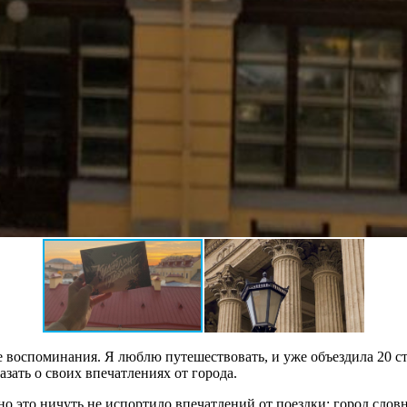
воспоминания. Я люблю путешествовать, и уже объездила 20 стра
азать о своих впечатлениях от города.
о это ничуть не испортило впечатлений от поездки: город словн