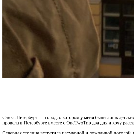
Санкт-Петербург — город, о котором у меня были лишь детские 
провела в Петербурге вместе с OneTwoTrip два дня и хочу расск
Северная столица встретила пасмурной и дождливой погодой, н