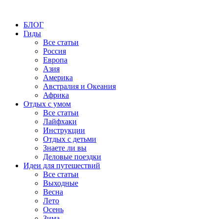
БЛОГ
Гиды
Все статьи
Россия
Европа
Азия
Америка
Австралия и Океания
Африка
Отдых с умом
Все статьи
Лайфхаки
Инструкции
Отдых с детьми
Знаете ли вы
Деловые поездки
Идеи для путешествий
Все статьи
Выходные
Весна
Лето
Осень
Зима