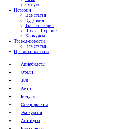
Отпуск
Истории
Все статьи
Кудаблин
Тревел-сторис
Russian Explorers
Конкурсы
Тревел-новости
Все статьи
Правила транзита
Авиабилеты
Отели
Ж/д
Авто
Бонусы
Спецпроекты
Экскурсии
Автобусы
Куда поехать