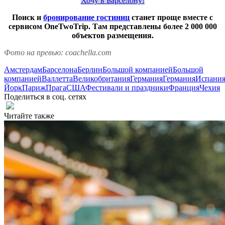
Хочу в Барселону!
Поиск и
бронирование гостиниц
станет проще вместе с
сервисом OneTwoTrip. Там представлены более 2 000 000
объектов размещения.
Фото на превью: coachella.com
Амстердам
Барселона
Берлин
Большой компанией
Большой
компанией
Валлетта
Великобритания
Германия
Германия
Испани
Йорк
Париж
Прага
США
Фестивали и праздники
Франция
Чехия
Поделиться в соц. сетях
Читайте также