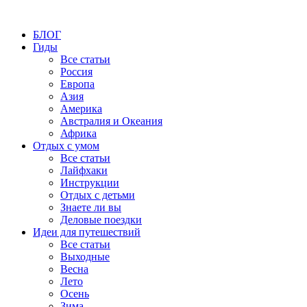
БЛОГ
Гиды
Все статьи
Россия
Европа
Азия
Америка
Австралия и Океания
Африка
Отдых с умом
Все статьи
Лайфхаки
Инструкции
Отдых с детьми
Знаете ли вы
Деловые поездки
Идеи для путешествий
Все статьи
Выходные
Весна
Лето
Осень
Зима