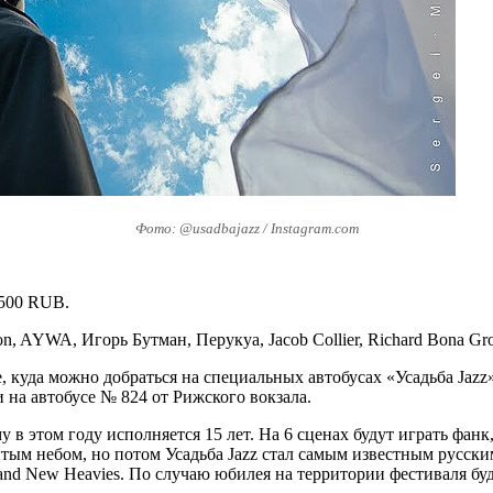
Фото: @usadbajazz / Instagram.com
4500 RUB.
, AYWA, Игорь Бутман, Перукуа, Jacob Collier, Richard Bona Gr
 куда можно добраться на специальных автобусах «Усадьба Jazz»
 на автобусе № 824 от Рижского вокзала.
 в этом году исполняется 15 лет. На 6 сценах будут играть фанк
ым небом, но потом Усадьба Jazz стал самым известным русским 
he Brand New Heavies. По случаю юбилея на территории фестиваля б