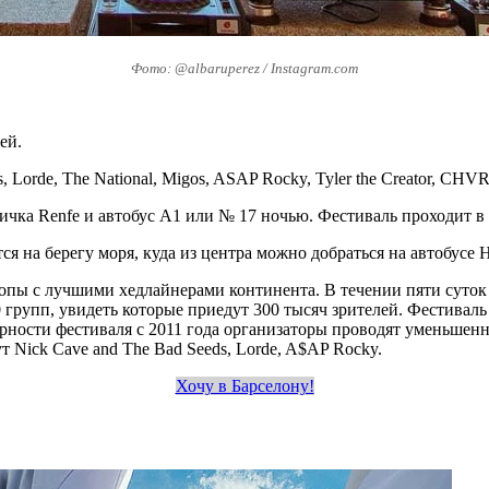
Фото: @albaruperez / Instagram.com
ей.
s, Lorde, The National, Migos, ASAP Rocky, Tyler the Creator, CH
ичка Renfe и автобус A1 или № 17 ночью. Фестиваль проходит в 
я на берегу моря, куда из центра можно добраться на автобусе 
 с лучшими хедлайнерами континента. В течении пяти суток на 
групп, увидеть которые приедут 300 тысяч зрителей. Фестиваль 
рности фестиваля с 2011 года организаторы проводят уменьшен
т Nick Cave and The Bad Seeds, Lorde, A$AP Rocky.
Хочу в Барселону!