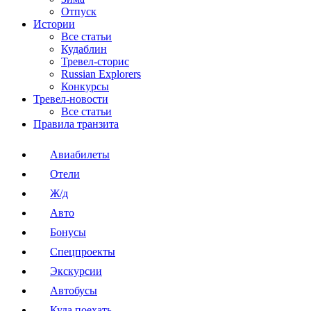
Отпуск
Истории
Все статьи
Кудаблин
Тревел-сторис
Russian Explorers
Конкурсы
Тревел-новости
Все статьи
Правила транзита
Авиабилеты
Отели
Ж/д
Авто
Бонусы
Спецпроекты
Экскурсии
Автобусы
Куда поехать