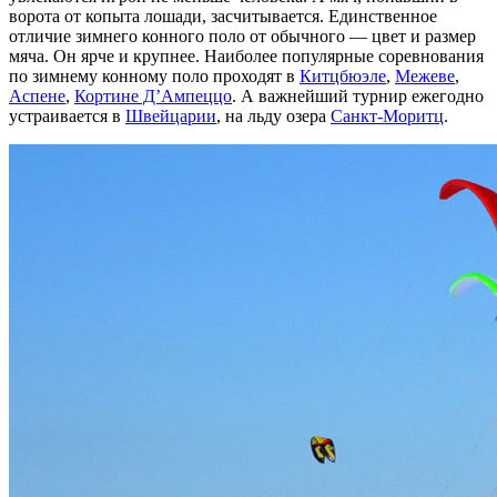
ворота от копыта лошади, засчитывается. Единственное
отличие зимнего конного поло от обычного — цвет и размер
мяча. Он ярче и крупнее. Наиболее популярные соревнования
по зимнему конному поло проходят в
Китцбюэле
,
Межеве
,
Аспене
,
Кортине Д’Ампеццо
. А важнейший турнир ежегодно
устраивается в
Швейцарии
, на льду озера
Санкт-Моритц
.