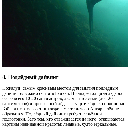
8. Подлёдный дайвинг
Пожалуй, самым красивым местом для занятия подлёдным
дайвингом можно считать Байкал. В январе толщина льда на
озере всего 10-20 сантиметров, а самый толстый (до 120
сантиметров) и прозрачный лёд — в марте. Однако полностью
Байкал не замерзает никогда: в месте истока Ангары лёд не
образуется. Подлёдный дайвинг требует серьёзной
подготовки. Зато тем, кто отваживается на него, открываются
картины невиданной красоты: ледяные, будто зеркальные,