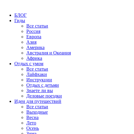
БЛОГ
Гиды
Все статьи
Россия
Европа
Азия
Америка
Австралия и Океания
Африка
Отдых с умом
Все статьи
Лайфхаки
Инструкции
Отдых с детьми
Знаете ли вы
Деловые поездки
Идеи для путешествий
Все статьи
Выходные
Весна
Лето
Осень
Зима