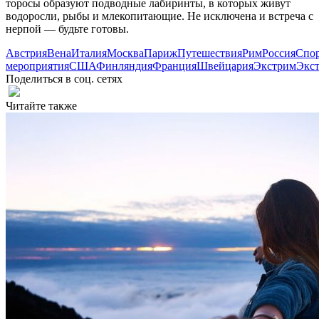
торосы образуют подводные лабиринты, в которых живут
водоросли, рыбы и млекопитающие. Не исключена и встреча с
нерпой — будьте готовы.
Австрия
Вена
Италия
Москва
Париж
Путешествия
Рим
Россия
Спо
мероприятия
США
Финляндия
Франция
Швейцария
Экстрим
Экс
Поделиться в соц. сетях
Читайте также