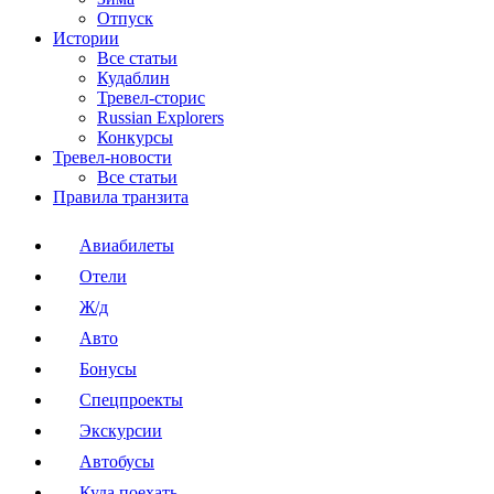
Отпуск
Истории
Все статьи
Кудаблин
Тревел-сторис
Russian Explorers
Конкурсы
Тревел-новости
Все статьи
Правила транзита
Авиабилеты
Отели
Ж/д
Авто
Бонусы
Спецпроекты
Экскурсии
Автобусы
Куда поехать