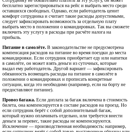
Сотруднику не обязательно платить за эту услугу, он может
бесплатно зарегистрироваться на рейс и выбрать место среди
оставшихся свободных. Однако, если работодатель ценит
комфорт сотрудника и считает такие расходы допустимыми,
следует зафиксировать возможность за отдельную плату
выбрать место в положении о командировках. Так вы сможете
включить эту услугу в расходы при расчёте налога на
прибыль.
Питание в самолёте.
В законодательстве не предусмотрена
компенсация расходов на питание во время поездки до места
командировки. Если сотрудник приобретает еду или напитки
в самолёте, он может взять деньги из суточных, которые
выдал ему работодатель. Другой вариант — зафиксировать
обязанность возмещать расходы на питание в самолёте в
положении о командировках и прописать конкретные
ситуации, когда это необходимо (например, если на борту не
предоставляют питание).
Провоз багажа.
Если доплата за багаж включена в стоимость
билета, она компенсируется в составе расходов на проезд. Но
если сотрудник берёт с собой дополнительный багаж,
который нужно оплачивать отдельно, или требуется внести
деньги за перевес, такие расходы не компенсируются.
Исключение — производственная необходимость: например,
если сотрудник везёт с собой товар, выставочные образцы или