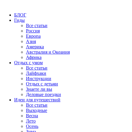
БЛОГ
Гиды
Все статьи
Россия
Европа
Азия
Америка
Австралия и Океания
Африка
Отдых с умом
Все статьи
Лайфхаки
Инструкции
Отдых с детьми
Знаете ли вы
Деловые поездки
Идеи для путешествий
Все статьи
Выходные
Весна
Лето
Осень
Зима