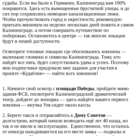
судьбы. Если вы были в Германии, Калининград вам 100%
понравится. Здесь есть вымощенные брусчаткой улицы, и до
сих пор сохранились немецкие канализационные люки.
Чтобы прочувствовать город и окрестности, рекомендую
приехать минимум на неделю: несколько дней пожить в самом
Калининграде, а потом совершить путешествие по
побережью. Остановитесь в центре — так многие локации
будут в пешей доступности.
Осмотрите топовые локации где обосновались хомлины —
маленькие гномики и символы Калининграда. Тому, кто
найдёт все пять, будет сопутствовать удача и успех. Поэтому
мои подписчики придумали мне задание для участия в
проекте «Кудаблин» — найти всех хомлинов!
1. Начните свой осмотр с
площади Победы
, пройдите мимо
здания ФСБ, посмотрите Калининградский драматический
театр, дойдите до зоопарка — здесь найдёте вашего первого
хомлина — внучка Уля сидит около кассы.
2. Берите такси и отправляйтесь к
Дому Советов
—
долгострою, который начали возводить ещё лет 40 назад, но
так и не ввели в эксплуатацию. Единственное, что осталось
от некогда находившегося на его месте замка — подвалы и