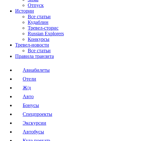
Отпуск
Истории
Все статьи
Кудаблин
Тревел-сторис
Russian Explorers
Конкурсы
Тревел-новости
Все статьи
Правила транзита
Авиабилеты
Отели
Ж/д
Авто
Бонусы
Спецпроекты
Экскурсии
Автобусы
Куда поехать