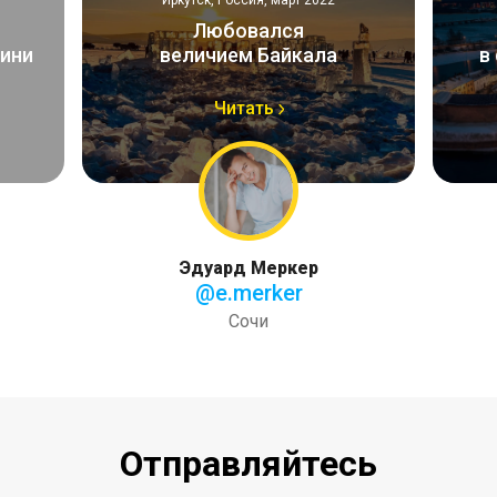
Иркутск, Россия, март 2022
Любовался
ини
величием Байкала
в
Читать
Эдуард Меркер
@e.merker
Сочи
Отправляйтесь